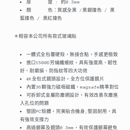
厚 度 : 約0.3mm
於
於
iPhone
iPhone
顏 色：質感全黑 /黑銀撞色 / 黑
15
15
藍撞色 / 黑紅撞色
系
系
列
列
＊相容本公司所有款式玻璃貼
14
14
系
系
列/13
列/13
一體式全包覆硬殼，無接合點，手感更極致
系
系
進口1500D芳綸纖維紋，具有強度高、韌性
列/12
列/12
好、耐磨損、防指紋等四大功效
系
系
4K全包式鏡頭設計，全方位保護鏡片
列
列
內置36顆強力磁吸磁鐵，magsafe精準對位
數
數
可拆卸式金屬防塵網設計，有效改善灰塵進
量
量
入孔位的問題
減
增
堅固PC殼體，完美貼合機身;堅固耐用，具
少
加
有強效支撐力
高過銀幕及鏡頭0.3mm，有效保護銀幕避免