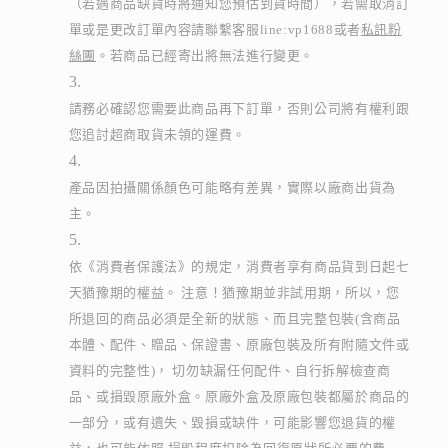
（若遇商品缺貨時將通知您預估到貨時間），若需取消訂
單或是更改訂單內容請聯繫客服line:vp1688或者
私訊粉
絲團
。若商品已經寄出將無法進行變更。
請務必確認您需要此商品再下訂單，否則公司將有權利跟
您追討超商取貨未領的運費。
產品因拍攝關係顏色可能略有差異，實際以廠商出貨為
主。
依《消費者保護法》的規定，消費者享有商品貨到日起七
天猶豫期的權益。 注意！猶豫期並非試用期，所以，您
所退回的商品必須是全新的狀態、而且完整包裝(含商品
本體、配件、贈品、保證書、原廠包裝及所有附隨文件或
資料的完整性)， 切勿缺漏任何配件、自行拆解檢查商
品、或損毀原廠外盒。原廠外盒及原廠包裝都屬於商品的
一部分，或有遺失、毀損或缺件，可能影響您退貨的權