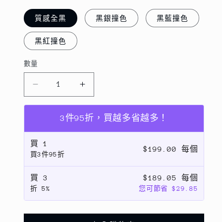
質感全黑
黑銀撞色
黑藍撞色
黑紅撞色
數量
數
量
【碳
【碳
纖
纖
紋
紋
3件95折，買越多省越多！
撞
撞
買
1
色
色
$199.00 每個
買3件95折
磁
磁
吸
吸
買
3
$189.05 每個
殼】
殼】
折
5%
您可節省 $29.85
極
極
致
致