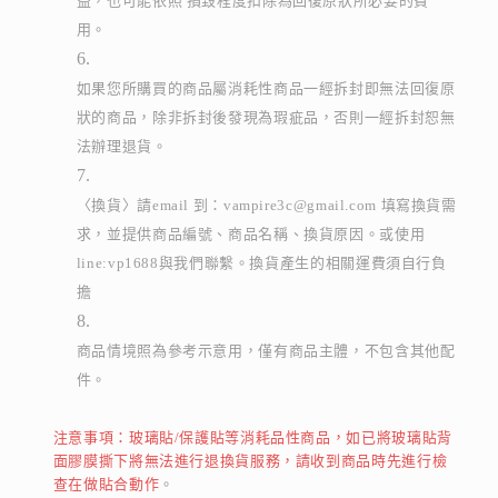
益，也可能依照 損毀程度扣除為回復原狀所必要的費
用。
如果您所購買的商品屬消耗性商品一經拆封即無法回復原
狀的商品，除非拆封後發現為瑕疵品，否則一經拆封恕無
法辦理退貨。
〈換貨〉請email 到：vampire3c@gmail.com 填寫換貨需
求，並提供商品編號、商品名稱、換貨原因。或使用
line:vp1688與我們聯繫。換貨產生的相關運費須自行負
擔
商品情境照為參考示意用，僅有商品主體，不包含其他配
件。
注意事項：玻璃貼/保護貼等消耗品性商品，如已將玻璃貼背
面膠膜撕下將無法進行退換貨服務，請收到商品時先進行檢
查在做貼合動作
。