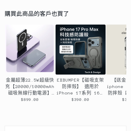
購買此商品的客戶也買了
金屬超薄22.5W超級快
EXBUMPER【磁吸支架
【送金
充【20000/10000mAh
防摔殼】 適用於
iphone
磁吸無線行動電源】
iPhone 17系列 16系
防摔殼 
PD22.5W快充行動電源
列 15系列14系列13系
囊設計
$899.00
$390.00
$39
＋15W無線充電-支援
列12系列11系列
QI無線、PD、ＱＣ等
多種快充協議