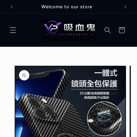
跳至內
Welcome to our store
容
購
物
車
略過產
品資訊