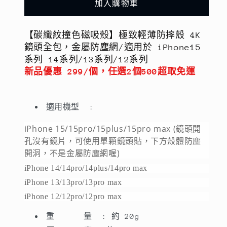
輕
輕
加入購物車
薄
薄
防
防
【碳纖紋撞色磁吸殼】極致輕薄防摔殼 4K
摔
摔
鏡頭全包，金屬防塵網/適用於 iPhone15
殼
殼
系列 14系列/13系列/12系列
4K
4K
新品優惠 299/個，任選2個500超取免運
鏡
鏡
頭
頭
適用機型 :
全
全
包，
包，
iPhone 15/15pro/15plus/15pro max (鏡頭開
金
金
孔沒有鏡片，可使用單顆鏡頭貼，下方殼體防塵
屬
屬
開洞，不是金屬防塵網喔)
防
防
iPhone 14/14pro/14plus/14pro max
塵
塵
iPhone 13/13pro/13pro max
網/
網/
iPhone 12/12pro/12pro max
適
適
重 量
:
約
20g
用
用