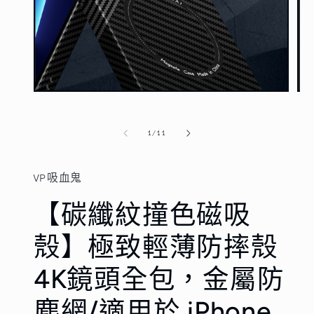
在
在
互
互
動
動
/
1
/
11
視
視
窗
窗
中
中
VP吸血鬼
開
開
啟
啟
【碳纖紋撞色磁吸
多
多
媒
媒
體
體
殼】極致輕薄防摔殼
檔
檔
案
案
4K鏡頭全包，金屬防
1
2
塵網/適用於 iPhone