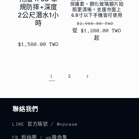
保護套，鋼化玻璃鏡片拍
規防摔+深度
照更清晰。支援市面上
2公尺潛水1小
6.8寸以下手機皆可使用
時
定
售
$2,980.00 TWD
從 $1,280.00 TWD
價
價
起
定
$1,580.00 TWD
價
1
2
聯絡我們
LINE 官方賬號 / @vpcase
FB 粉絲團 /
vp吸血鬼