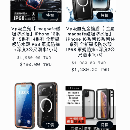
特價
特價
Vp吸血鬼【 magsafe磁
Vp吸血鬼金護盾【 金屬
吸防水盾】iPhone 16系
magsafe磁吸防水盾】
列15系列14系列 全新磁
iPhone 16系列15系列14
吸防水殼IP68 軍規防摔
系列 全新磁吸防水殼
+深度3公尺潛水1小時
IP68 軍規防摔+深度2公
尺潛水1小時
定
售
$1,980.00 TWD
定
售
$1,980.00 TWD
價
$780.00 TWD
價
$1,280.00 TWD
價
價
特價
特價