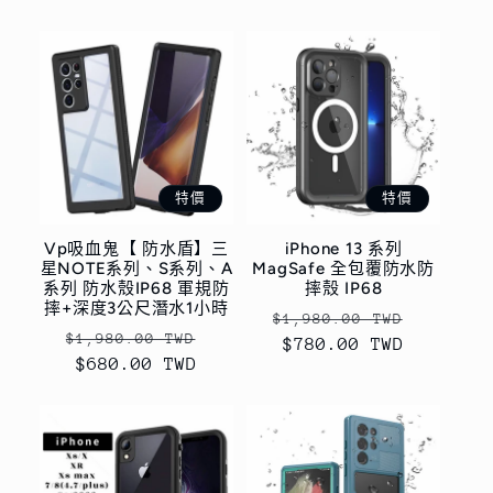
特價
特價
Vp吸血鬼【 防水盾】三
iPhone 13 系列
星NOTE系列、S系列、A
MagSafe 全包覆防水防
系列 防水殼IP68 軍規防
摔殼 IP68
摔+深度3公尺潛水1小時
定
售
$1,980.00 TWD
定
售
$1,980.00 TWD
價
$780.00 TWD
價
價
$680.00 TWD
價