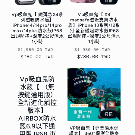
特價
特價
Vp吸血鬼【 纖薄款X8系
Vp吸血鬼【 X9
列磁吸防水盾】
magsafe磁吸支架防水
iPhone14/14pro/14pro
盾】iPhone 13系列/12系
max/14plus防水殼IP68
列 全新磁吸防水殼IP68
軍規防摔+深度2公尺潛水
軍規防摔+深度3公尺潛水
1小時
1小時
定
售
定
售
$1,980.00 TWD
$1,980.00 TWD
價
$780.00 TWD
價
價
$780.00 TWD
價
Vp吸血鬼防
水殼【 （無
按鍵通用版）
全新進化觸控
版本】
特價
AIRBOX防水
殼6.9以下通
VP吸血鬼【專業潛水保
用版 IP68 軍
護套】 360°保護全機身