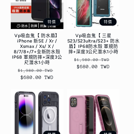
特價
特價
Vp吸血鬼【 防水盾】
Vp吸血鬼【 三星
iPhone 新SE / Xr /
S23/S23ultra/S23+ 防水
Xsmax / Xs/ X /
盾】IP68防水殼 軍規防
8/7/8+/7+全新防水殼
摔+深度3公尺潛水1小時
IP68 軍規防摔+深度3公
定
售
$1,980.00 TWD
尺潛水1小時
價
$680.00 TWD
價
定
售
$1,980.00 TWD
價
$680.00 TWD
價