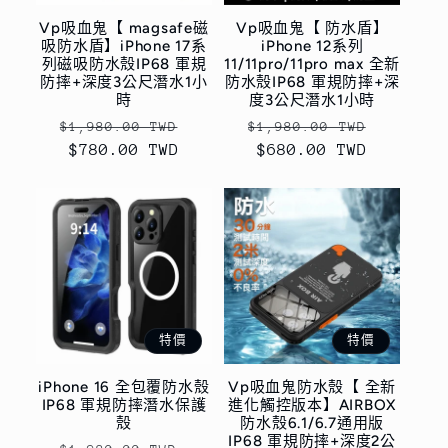
Vp吸血鬼【 magsafe磁
Vp吸血鬼【 防水盾】
吸防水盾】iPhone 17系
iPhone 12系列
列磁吸防水殼IP68 軍規
11/11pro/11pro max 全新
防摔+深度3公尺潛水1小
防水殼IP68 軍規防摔+深
時
度3公尺潛水1小時
定
售
定
售
$1,980.00 TWD
$1,980.00 TWD
價
$780.00 TWD
價
價
$680.00 TWD
價
特價
特價
iPhone 16 全包覆防水殼
Vp吸血鬼防水殼【 全新
IP68 軍規防摔潛水保護
進化觸控版本】AIRBOX
殼
防水殼6.1/6.7通用版
IP68 軍規防摔+深度2公