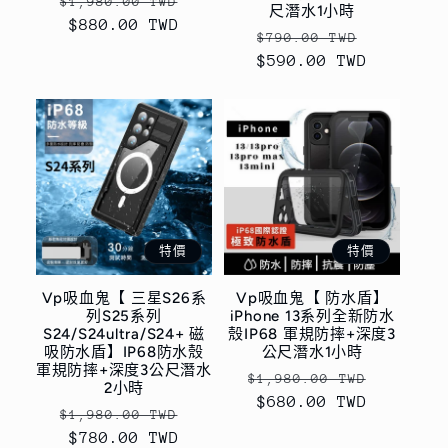
定
售
$1,980.00 TWD
尺潛水1小時
價
$880.00 TWD
價
定
售
$790.00 TWD
$590.00 TWD
價
價
特價
特價
Vp吸血鬼【 三星S26系
Vp吸血鬼【 防水盾】
列S25系列
iPhone 13系列全新防水
S24/S24ultra/S24+ 磁
殼IP68 軍規防摔+深度3
吸防水盾】IP68防水殼
公尺潛水1小時
軍規防摔+深度3公尺潛水
定
售
$1,980.00 TWD
2小時
價
$680.00 TWD
價
定
售
$1,980.00 TWD
價
$780.00 TWD
價