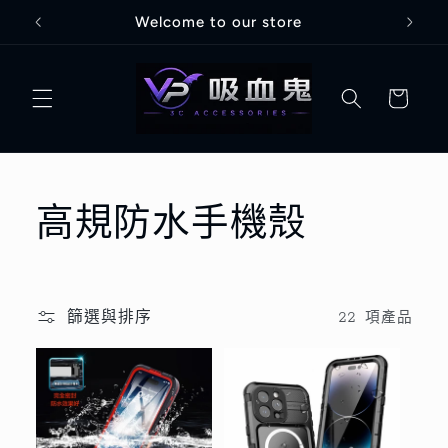
跳至內
Welcome to our store
容
購
物
車
商
高規防水手機殼
品
系
篩選與排序
22 項產品
列
: