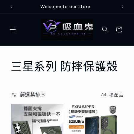
跳至內
Welcome to our store
容
購
物
車
商
三星系列 防摔保護殼
品
系
篩選與排序
34 項產品
列
: