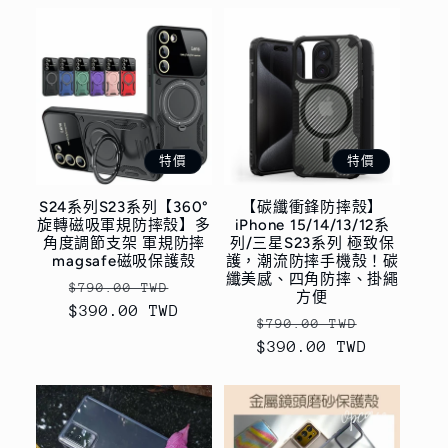
特價
特價
S24系列S23系列【360°
【碳纖衝鋒防摔殼】
旋轉磁吸軍規防摔殼】多
iPhone 15/14/13/12系
角度調節支架 軍規防摔
列/三星S23系列 極致保
magsafe磁吸保護殼
護，潮流防摔手機殼！碳
纖美感、四角防摔、掛繩
定
售
$790.00 TWD
方便
$390.00 TWD
價
價
定
售
$790.00 TWD
$390.00 TWD
價
價