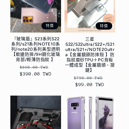
特價
特價
『玻璃盾』S23系列S22
三星
系列/s21系列NOTE10系
S22/S22ultra/S22+/S21
列/note20系列美型透明
ultra/S21+/NOTE20ultr
【軟邊防摔/9H鋼化玻璃
a【金屬鏡頭防摔殼 】防
背部/輕薄防指紋 】
指紋磨砂TPU＋PC背板
一體成型【金屬鏡頭、按
定
售
$690.00 TWD
鍵】
$390.00 TWD
價
價
定
售
$790.00 TWD
價
$99.00 TWD
價