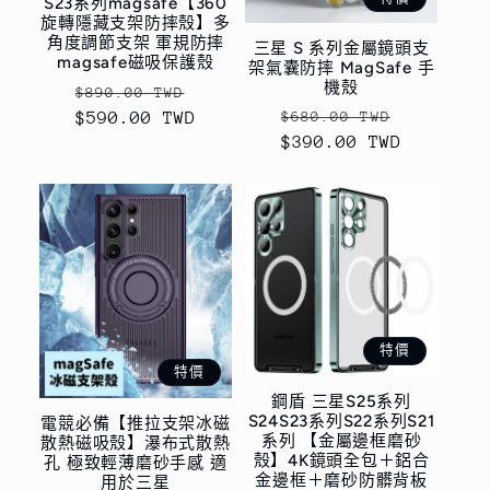
S23系列magsafe【360
旋轉隱藏支架防摔殼】多
角度調節支架 軍規防摔
三星 S 系列金屬鏡頭支
magsafe磁吸保護殼
架氣囊防摔 MagSafe 手
機殼
定
售
$890.00 TWD
定
售
$590.00 TWD
價
價
$680.00 TWD
$390.00 TWD
價
價
特價
特價
鋼盾 三星S25系列
S24S23系列S22系列S21
電競必備【推拉支架冰磁
系列 【金屬邊框磨砂
散熱磁吸殼】瀑布式散熱
殼】4K鏡頭全包＋鋁合
孔 極致輕薄磨砂手感 適
金邊框＋磨砂防髒背板
用於三星