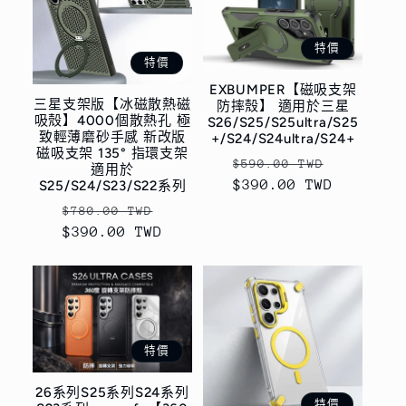
特價
特價
EXBUMPER【磁吸支架
三星支架版【冰磁散熱磁
防摔殼】 適用於三星
吸殼】4000個散熱孔 極
S26/S25/S25ultra/S25
致輕薄磨砂手感 新改版
+/S24/S24ultra/S24+
磁吸支架 135° 指環支架
定
售
$590.00 TWD
適用於
$390.00 TWD
價
價
S25/S24/S23/S22系列
定
售
$780.00 TWD
$390.00 TWD
價
價
特價
26系列S25系列S24系列
特價