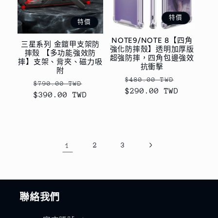
特價
特價
NOTE9/NOTE 8【四角
三星系列 金鎧甲支架防
強化防摔殼】透明加厚版
摔殼 【多功能強效防
超強防摔，四角包邊強效
摔】支架、背夾、磁力吸
抗衝擊
附
定
售
$480.00 TWD
定
售
$790.00 TWD
$290.00 TWD
價
價
$390.00 TWD
價
價
1
2
3
聯絡我們