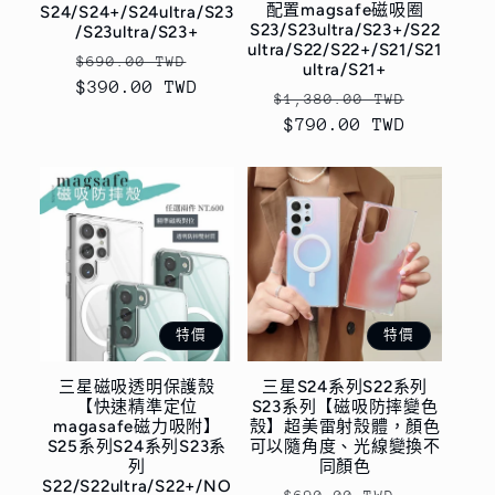
配置magsafe磁吸圈
S24/S24+/S24ultra/S23
S23/S23ultra/S23+/S22
/S23ultra/S23+
ultra/S22/S22+/S21/S21
定
售
$690.00 TWD
ultra/S21+
$390.00 TWD
價
價
定
售
$1,380.00 TWD
價
$790.00 TWD
價
特價
特價
三星磁吸透明保護殼
三星S24系列S22系列
【快速精準定位
S23系列【磁吸防摔變色
magasafe磁力吸附】
殼】超美雷射殼體，顏色
S25系列S24系列S23系
可以隨角度、光線變換不
列
同顏色
S22/S22ultra/S22+/NO
定
售