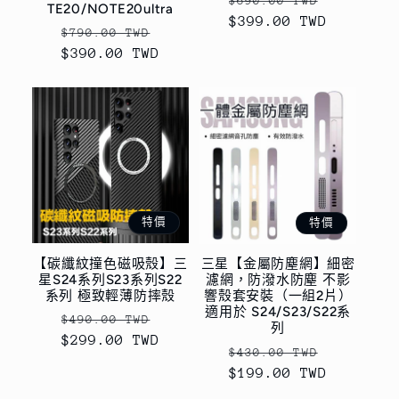
$690.00 TWD
TE20/NOTE20ultra
$399.00 TWD
價
價
定
售
$790.00 TWD
$390.00 TWD
價
價
特價
特價
【碳纖紋撞色磁吸殼】三
三星【金屬防塵網】細密
星S24系列S23系列S22
濾網，防潑水防塵 不影
系列 極致輕薄防摔殼
響殼套安裝（一組2片）
適用於 S24/S23/S22系
定
售
$490.00 TWD
列
$299.00 TWD
價
價
定
售
$430.00 TWD
$199.00 TWD
價
價