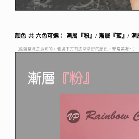
顏色 共 六色可選： 漸層『粉』/ 
漸層『藍』/ 
漸
（殼體整體是透明的，側邊下方有逐漸漸層的顏色，非常美喔～）