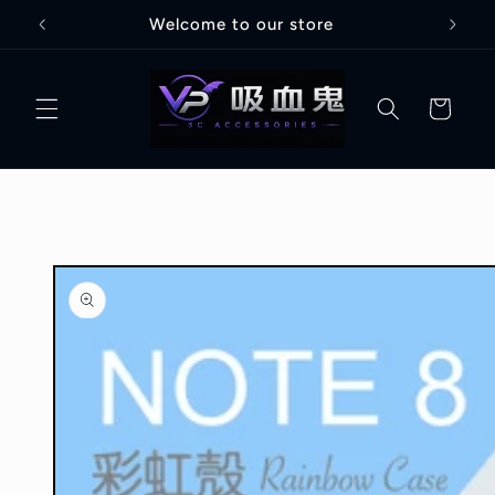
跳至內
全館滿3000折100
容
購
物
車
略過產
品資訊