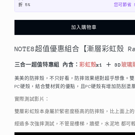
層
層
折
5%
您可節省 $
彩
彩
虹
虹
殼
殼
加入購物車
Rainbow
Rainbow
case】
case】
NOTE8
超值優惠組合【漸層彩虹殼 Rain
NOTE8
NOTE8
雙
雙
層
層
三合一超值特惠組 內含：
彩虹殼
x1 ＋ 3D
玻璃
透
透
美美的防摔殼，不只好看，防摔效果絕對超乎想像。雙
明/
明/
PC硬殼，結合雙材質的優點，且PC硬殼有增加防刮塗
防
防
摔
摔
實際測試影片：
TPU+PC
TPU+PC
雙層彩虹殼本身屬於緊密度極高的防摔殼，比上面上的
材
材
質
質
經過多次強摔測試，不管是樓梯，牆壁，水泥地 都可
（內
（內