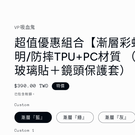
視
窗
中
開
啟
VP吸血鬼
多
媒
超值優惠組合【漸層彩虹殼 
體
檔
明/防摔TPU+PC材質
案
1
玻璃貼＋鏡頭保護套）
售
$390.00 TWD
特價
價
已包含稅額。
Custom
漸層『藍』
漸層『綠』
漸層『灰』
Custom 1