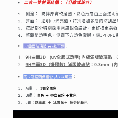
＋
＋
二合一雙材質結構：（分離式設計）
鏡
鏡
側邊： 防摔厚實軟邊圈，彩色漸層由上面透明
頭
頭
背面： 透明PC光亮殼，特別增加多層的防刮
保
保
按鍵部分特別採用電鍍銀色設計，更好按更美觀
護
護
整體是透明色，側邊下方透色漸層，讓IPHONE
套）
套）
數
數
3D曲面玻璃貼 共2款可選
：
量
量
9H曲面3D (uv全膠式透明) 內縮滿版玻璃貼
：
減
增
9H曲面3D（邊膠款）滿版玻璃貼
：0.3mm (
少
加
：
馬卡龍鏡頭保護套 共3 款可選
A組 :
3個全黑色
B組：
白色 ＋ 香奈兒粉 ＋紫色
C組：
跑車紅 ＋ 冰雪藍＋ 蒂芬尼綠色