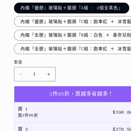
內縮『邊膠』玻璃貼＋鏡頭『A組 : 3個全黑色』
內縮『全膠』玻璃貼＋鏡頭『B組：白色 ＋ 香奈兒粉
內縮『全膠』玻璃貼＋鏡頭『C組：跑車紅 ＋ 冰雪藍
數量
數
量
超
超
值
值
優
優
3件95折，買越多省越多！
惠
惠
買
1
組
組
$390.
買3件95折
合
合
【漸
【漸
買
3
$370.