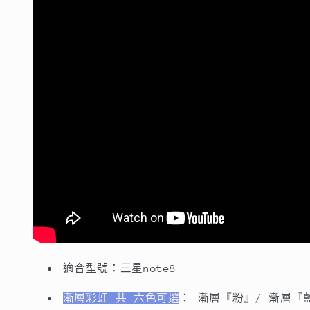
含
含
三
三
款
款
商
商
品：
品：
彩
彩
虹
虹
殼
殼
＋
＋
3D
3D
內
內
縮
縮
滿
滿
版
版
玻
玻
適合型號：三星note8
璃
璃
貼
貼
漸層彩虹 共 六色可選
： 漸層『
粉
』/ 漸層『