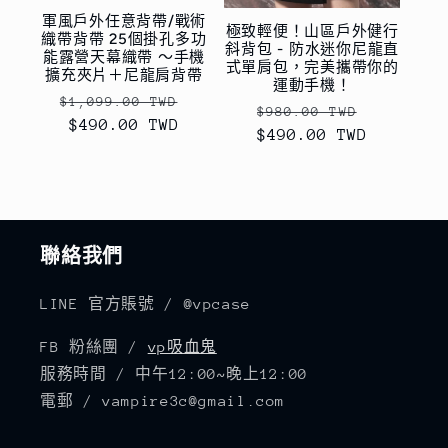
軍風戶外任意背帶/戰術
極致輕便！山區戶外健行
織帶背帶 25個掛孔多功
斜背包 - 防水迷你尼龍直
能露營天幕織帶 ～手機
式單肩包，完美攜帶你的
擴充夾片＋尼龍肩背帶
運動手機！
定
售
$1,099.00 TWD
定
售
$980.00 TWD
價
$490.00 TWD
價
$490.00 TWD
價
價
聯絡我們
LINE 官方賬號 / @vpcase
FB 粉絲團 /
vp吸血鬼
服務時間 / 中午12:00~晚上12:00
電郵 / vampire3c@gmail.com