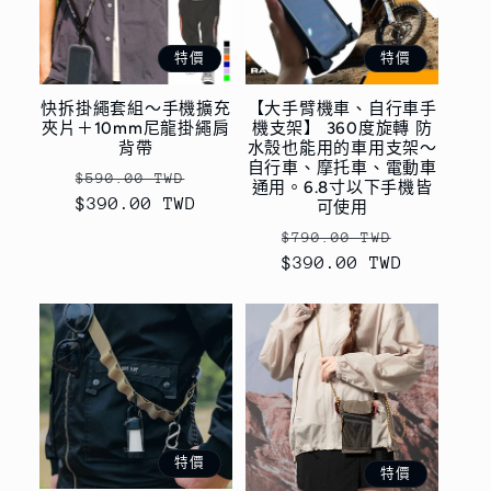
特價
特價
快拆掛繩套組～手機擴充
【大手臂機車、自行車手
夾片＋10mm尼龍掛繩肩
機支架】 360度旋轉 防
背帶
水殼也能用的車用支架～
自行車、摩托車、電動車
定
售
$590.00 TWD
通用。6.8寸以下手機皆
$390.00 TWD
價
價
可使用
定
售
$790.00 TWD
$390.00 TWD
價
價
特價
特價