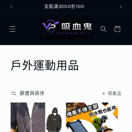
跳至內
Welcome to our store
容
購
物
車
商
戶外運動用品
品
系
篩選與排序
4 項產品
列
: