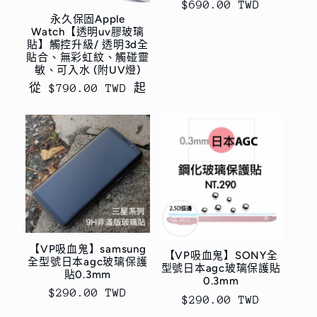
定
$690.00 TWD
永久保固Apple
價
Watch【透明uv膠玻璃
貼】觸控升級/ 透明3d全
貼合、無彩虹紋、觸碰靈
敏、可入水 (附UV燈)
定
從 $790.00 TWD 起
價
【VP吸血鬼】samsung
【VP吸血鬼】SONY全
全型號日本agc玻璃保護
型號日本agc玻璃保護貼
貼0.3mm
0.3mm
定
$290.00 TWD
定
$290.00 TWD
價
價