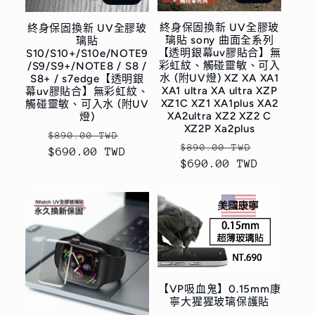
終身保固換新 UV全膠玻
終身保固換新 UV全膠玻
璃貼 sony 曲面全系列
璃貼
【透明銀幕uv膠貼合】無
S10/S10+/S10e/NOTE9
彩虹紋、觸碰靈敏、可入
/S9/S9+/NOTE8 / S8 /
水 (附UV燈) XZ XA XA1
S8+ / s7edge【透明銀
XA1 ultra XA ultra XZP
幕uv膠貼合】無彩虹紋、
XZ1C XZ1 XA1plus XA2
觸碰靈敏、可入水 (附UV
XA2ultra XZ2 XZ2 C
燈)
XZ2P Xa2plus
定
售
$890.00 TWD
定
售
$890.00 TWD
$690.00 TWD
價
價
$690.00 TWD
價
價
【VP吸血鬼】0.15mm康
寧大猩猩玻璃保護貼