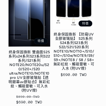
特價
終身保固換新 【防窺UV
全膠玻璃貼】 S25系列
特價
S24系列S23系列
S22/S21/S20系列
NOTE10/NOT10+/S10/
終身保固換新 雙曲面S25
S10+/S10e/NOTE9/S9/
系列s24系列S23系列S22
S9+/NOTE8 / S8 / S8+
系列/S21系列
無彩虹紋、觸碰靈敏、可
NOTE20/NOTE20u/S2
入水 (附UV燈)
0/S20+/S20
ultra/NOTE10/NOTE10
售
$690.00 TWD
pro UV全膠玻璃貼【透
價
明銀幕uv膠貼合】無彩虹
紋、觸碰靈敏、可入水
(附UV燈)
定
售
$890.00 TWD
$690.00 TWD
價
價