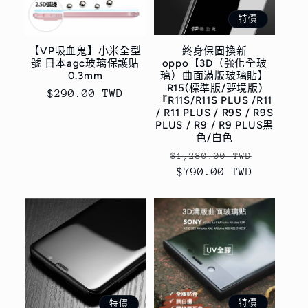
特價
【VP吸血鬼】小米全型
終身保固換新
號 日本agc玻璃保護貼
oppo【3D（強化全玻
0.3mm
璃）曲面滿版玻璃貼】
R15(標準版/夢境版)
定
$290.00 TWD
『R11S/R11S PLUS /R11
價
/ R11 PLUS / R9S / R9S
PLUS / R9 / R9 PLUS黑
色/白色
定
售
$1,280.00 TWD
價
$790.00 TWD
價
特價
特價