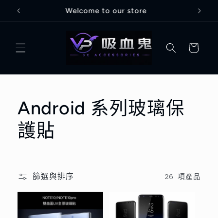
跳至內
Welcome to our store
容
購
物
車
商
Android 系列玻璃保
品
護貼
系
列
篩選與排序
26 項產品
: