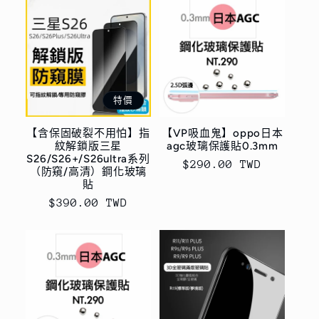
特價
【含保固破裂不用怕】指
【VP吸血鬼】oppo日本
紋解鎖版三星
agc玻璃保護貼0.3mm
S26/S26+/S26ultra系列
定
$290.00 TWD
（防窺/高清）鋼化玻璃
價
貼
售
$390.00 TWD
價