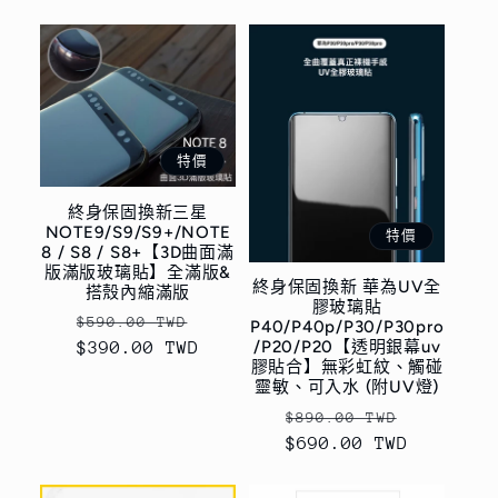
特價
終身保固換新三星
NOTE9/S9/S9+/NOTE
特價
8 / S8 / S8+【3D曲面滿
版滿版玻璃貼】全滿版&
終身保固換新 華為UV全
搭殼內縮滿版
膠玻璃貼
定
售
$590.00 TWD
P40/P40p/P30/P30pro
/P20/P20【透明銀幕uv
$390.00 TWD
價
價
膠貼合】無彩虹紋、觸碰
靈敏、可入水 (附UV燈)
定
售
$890.00 TWD
$690.00 TWD
價
價