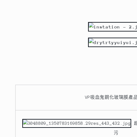
VP吸血鬼鋼化玻璃膜產
超
污