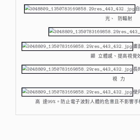
光、 防輻射
畫
顯 立體感、提高視覺
長
視 力
使
高 達99%。防止電子波對人體的危害且不影響