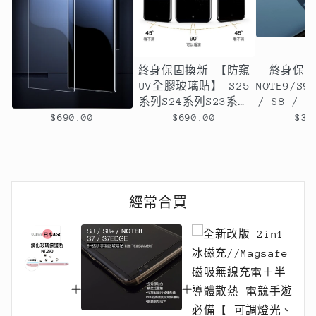
終身保固換新 雙曲面
終身保固換新 【防窺
終身保
S25系列s24系列S23系
UV全膠玻璃貼】 S25
NOTE9/S9
列S22系列/S21系列
系列S24系列S23系列
/ S8 / 
NOTE20/NOTE20u/S20/S20+/S20
S22/S21/S20系列
滿版滿版
$690.00
$690.00
$39
ultra/NOTE10/NOTE10pro
NOTE10/NOT10+/S10/S10+/S10
版&搭
UV全膠玻璃貼【透明銀
/ S8 / S8+ 無彩虹
幕uv膠貼合】無彩虹
紋、觸碰靈敏、可入水
紋、觸碰靈敏、可入水
(附UV燈)
(附UV燈)
經常合買