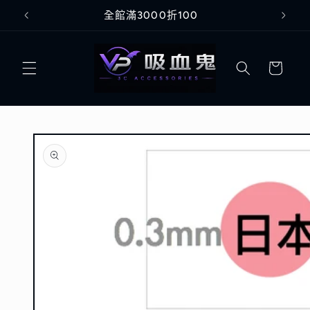
跳至內
Welcome to our store
容
購
物
車
略過產
品資訊