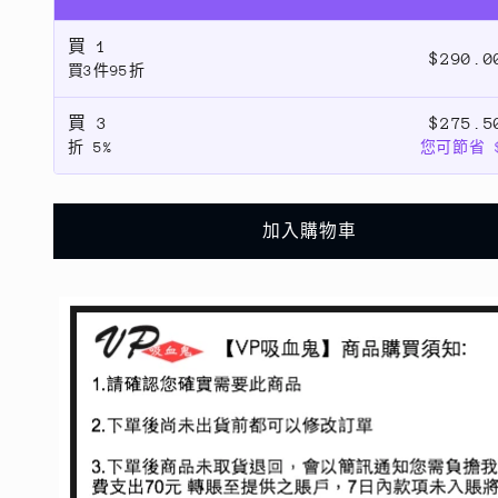
鬼】
鬼】
買
1
華
華
$290.
買3件95折
碩
碩
asus
asus
買
3
$275.
全
全
折
5%
您可節省 $
型
型
號
號
日
日
加入購物車
本
本
agc
agc
玻
玻
璃
璃
保
保
護
護
貼
貼
0.3mm
0.3mm
數
數