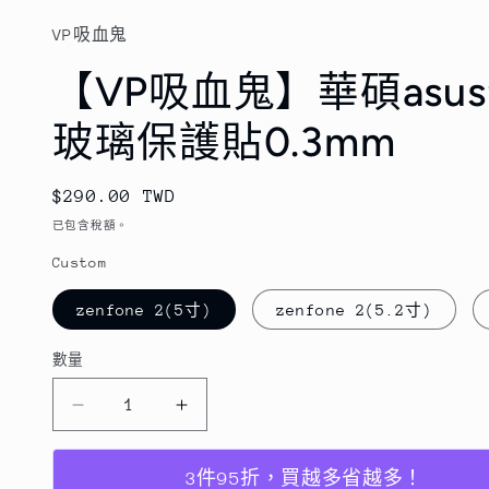
互
動
VP吸血鬼
視
窗
【VP吸血鬼】華碩asus
中
開
玻璃保護貼0.3mm
啟
多
媒
體
定
$290.00 TWD
檔
價
已包含稅額。
案
1
Custom
zenfone 2(5寸)
zenfone 2(5.2寸)
數量
數
量
【VP
【VP
吸
吸
血
血
3件95折，買越多省越多！