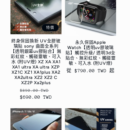
特價
終身保固換新 UV全膠玻
永久保固Apple
璃貼 sony 曲面全系列
Watch【透明uv膠玻璃
【透明銀幕uv膠貼合】無
貼】觸控升級/ 透明3d全
彩虹紋、觸碰靈敏、可入
貼合、無彩虹紋、觸碰靈
水 (附UV燈) XZ XA XA1
敏、可入水 (附UV燈)
XA1 ultra XA ultra XZP
定
從 $790.00 TWD 起
XZ1C XZ1 XA1plus XA2
XA2ultra XZ2 XZ2 C
價
XZ2P Xa2plus
定
售
$890.00 TWD
$690.00 TWD
價
價