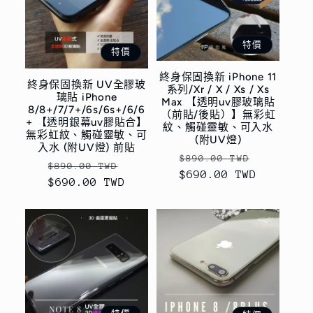
特價
特價
終身保固換新 iPhone 11
終身保固換新 UV全膠玻
系列/Xr / X / Xs / Xs
璃貼 iPhone
Max 【透明uv膠玻璃貼
8/8+/7/7+/6s/6s+/6/6
（前貼/後貼）】無彩虹
+ 【透明銀幕uv膠貼合】
紋、觸碰靈敏、可入水
無彩虹紋、觸碰靈敏、可
(附UV燈)
入水 (附UV燈) 前貼
定
售
$890.00 TWD
定
售
$890.00 TWD
$690.00 TWD
價
價
$690.00 TWD
價
價