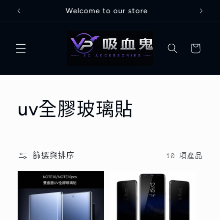
跳至內
Welcome to our store
容
購
物
車
商
uv全膠玻璃貼
品
系
篩選與排序
10 項產品
列
: