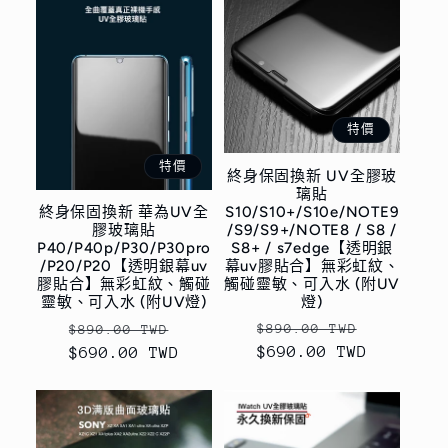
特價
特價
終身保固換新 UV全膠玻
璃貼
S10/S10+/S10e/NOTE9
終身保固換新 華為UV全
/S9/S9+/NOTE8 / S8 /
膠玻璃貼
S8+ / s7edge【透明銀
P40/P40p/P30/P30pro
幕uv膠貼合】無彩虹紋、
/P20/P20【透明銀幕uv
觸碰靈敏、可入水 (附UV
膠貼合】無彩虹紋、觸碰
燈)
靈敏、可入水 (附UV燈)
定
售
定
售
$890.00 TWD
$890.00 TWD
$690.00 TWD
價
價
$690.00 TWD
價
價