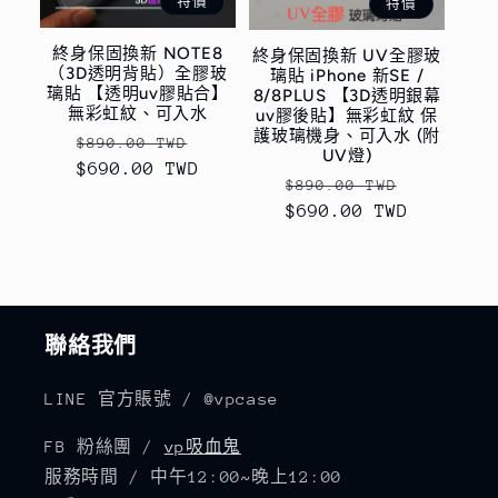
特價
特價
終身保固換新 NOTE8
終身保固換新 UV全膠玻
（3D透明背貼）全膠玻
璃貼 iPhone 新SE /
璃貼 【透明uv膠貼合】
8/8PLUS 【3D透明銀幕
無彩虹紋、可入水
uv膠後貼】無彩虹紋 保
護玻璃機身、可入水 (附
定
售
$890.00 TWD
UV燈)
$690.00 TWD
價
價
定
售
$890.00 TWD
$690.00 TWD
價
價
聯絡我們
LINE 官方賬號 / @vpcase
FB 粉絲團 /
vp吸血鬼
服務時間 / 中午12:00~晚上12:00