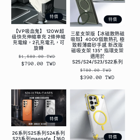
特價
特價
【VP吸血鬼】 120W超
三星支架版【冰磁散熱磁
级快充伸縮車充 2條伸縮
吸殼】4000個散熱孔 極
充電線，2孔充電孔，可
致輕薄磨砂手感 新改版
旋轉
磁吸支架 135° 指環支架
定
售
適用於
$1,580.00 TWD
S25/S24/S23/S22系列
價
$790.00 TWD
價
定
售
$780.00 TWD
$390.00 TWD
價
價
特價
26系列S25系列S24系列
特價
S23系列magsafe【360