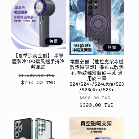
特價
特價
【夏季涼爽企劃】 半導
體製冷100擋風速手持冷
電競必備【推拉支架冰磁
敷風扇
散熱磁吸殼】瀑布式散熱
孔 極致輕薄磨砂手感 適
定
售
$1,580.00 TWD
用於三星
價
$790.00 TWD
價
S24/S24+/S24ultra/S23
/S23ultra/S23+
定
售
$690.00 TWD
$390.00 TWD
價
價