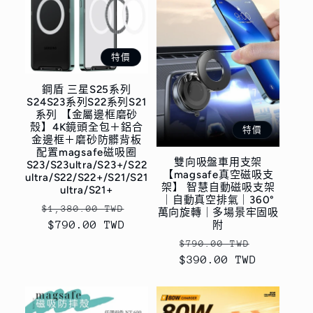
特價
鋼盾 三星S25系列
S24S23系列S22系列S21
系列 【金屬邊框磨砂
殼】4K鏡頭全包＋鋁合
特價
金邊框＋磨砂防髒背板
配置magsafe磁吸圈
雙向吸盤車用支架
S23/S23ultra/S23+/S22
【magsafe真空磁吸支
ultra/S22/S22+/S21/S21
架】 智慧自動磁吸支架
ultra/S21+
｜自動真空排氣｜360°
定
售
$1,380.00 TWD
萬向旋轉｜多場景牢固吸
附
價
$790.00 TWD
價
定
售
$790.00 TWD
$390.00 TWD
價
價