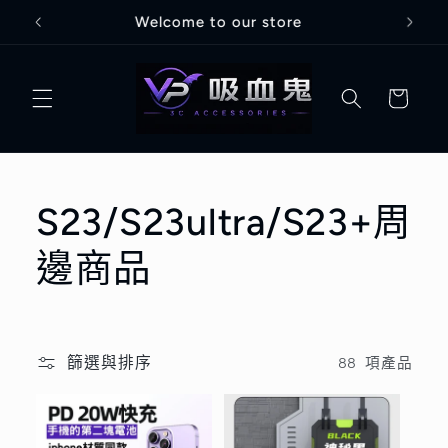
跳至內
Welcome to our store
容
購
物
車
商
S23/S23ultra/S23+周
品
邊商品
系
列
篩選與排序
88 項產品
: