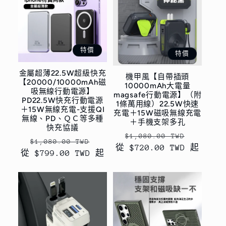
特價
特價
金屬超薄22.5W超級快充
機甲風【自帶插頭
【20000/10000mAh磁
10000mAh大電量
吸無線行動電源】
magsafe行動電源】（附
PD22.5W快充行動電源
1條萬用線）22.5W快速
＋15W無線充電-支援QI
充電＋15W磁吸無線充電
無線、PD、ＱＣ等多種
＋手機支架多孔
快充協議
定
售
$1,080.00 TWD
定
售
$1,080.00 TWD
從 $720.00 TWD 起
價
價
從 $799.00 TWD 起
價
價