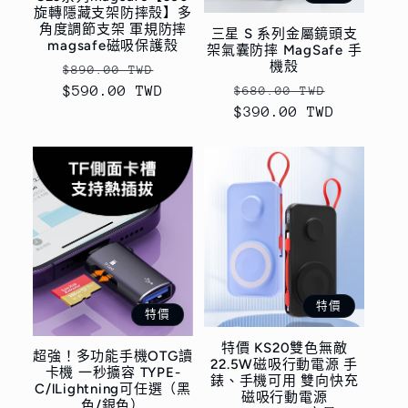
旋轉隱藏支架防摔殼】多
角度調節支架 軍規防摔
三星 S 系列金屬鏡頭支
magsafe磁吸保護殼
架氣囊防摔 MagSafe 手
機殼
定
售
$890.00 TWD
定
售
$590.00 TWD
價
價
$680.00 TWD
$390.00 TWD
價
價
特價
特價
特價 KS20雙色無敵
超強！多功能手機OTG讀
22.5W磁吸行動電源 手
卡機 一秒擴容 TYPE-
錶、手機可用 雙向快充
C/lLightning可任選（黑
磁吸行動電源
色/銀色）