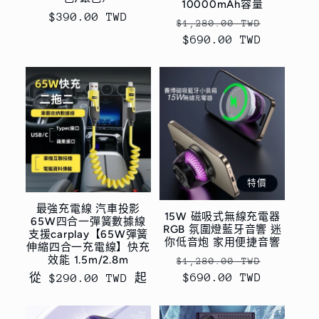
10000mAh容量
售
$390.00 TWD
定
售
$1,280.00 TWD
價
價
$690.00 TWD
價
特價
最強充電線 汽車投影
15W 磁吸式無線充電器
65W四合一彈簧數據線
RGB 氛圍燈藍牙音響 迷
支援carplay【65W彈簧
你低音炮 家用便捷音響
伸縮四合一充電線】快充
效能 1.5m/2.8m
定
售
$1,280.00 TWD
價
$690.00 TWD
價
定
從 $290.00 TWD 起
價