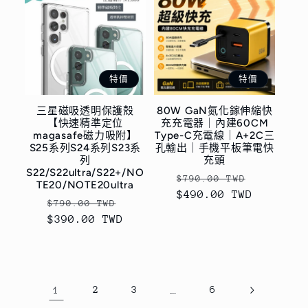
特價
特價
三星磁吸透明保護殼
80W GaN氮化鎵伸縮快
【快速精準定位
充充電器｜內建60CM
magasafe磁力吸附】
Type-C充電線｜A+2C三
S25系列S24系列S23系
孔輸出｜手機平板筆電快
列
充頭
S22/S22ultra/S22+/NO
定
售
$790.00 TWD
TE20/NOTE20ultra
$490.00 TWD
價
價
定
售
$790.00 TWD
$390.00 TWD
價
價
1
2
3
…
6