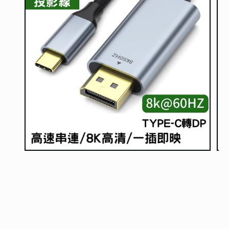
在
在
互
互
動
動
視
視
窗
窗
中
中
開
開
啟
啟