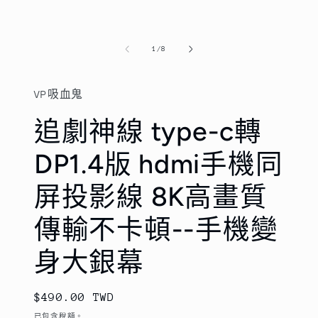
多
多
媒
媒
體
體
檔
檔
/
1
/
8
案
案
1
2
VP吸血鬼
追劇神線 type-c轉
DP1.4版 hdmi手機同
屏投影線 8K高畫質
傳輸不卡頓--手機變
身大銀幕
定
$490.00 TWD
價
已包含稅額。