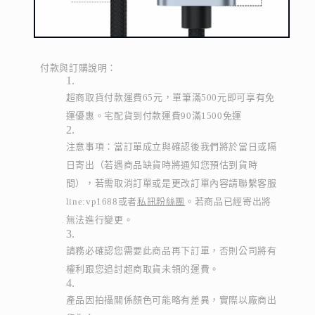
付款與訂購說明：
超商取貨付款運費65元，單筆滿500元即可享有免
運優惠。宅配貨到付款運費90滿1500免運
注意事項：當訂單成立與確認後我們將於當日或隔
日寄出（若遇商品缺貨時將通知您預估到貨時
間），若需取消訂單或是更改訂單內容請聯繫客服
line:vp1688或者
私訊粉絲團
。若商品已經寄出將
無法進行變更。
請務必確認您需要此商品再下訂單，否則公司將有
權利跟您追討超商取貨未領的運費。
產品因拍攝關係顏色可能略有差異，實際以廠商出