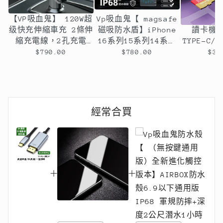
【VP吸血鬼】 120W超
Vp吸血鬼【 magsafe
超強！多功
级快充伸縮車充 2條伸
磁吸防水盾】iPhone
讀卡機
縮充電線，2孔充電
16系列15系列14系列
TYPE-C/l
孔，可旋轉
全新磁吸防水殼IP68
可任選（
$790.00
$780.00
$39
軍規防摔+深度3公尺潛
水1小時
經常合買