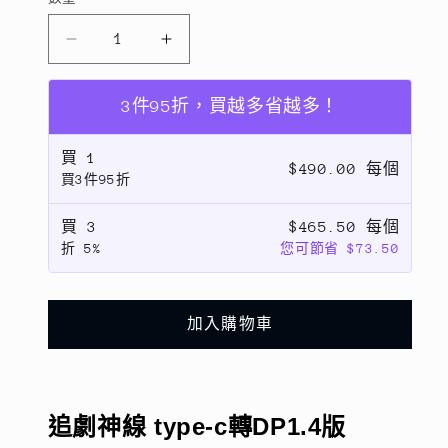
數
量
追
追
劇
劇
神
神
3件95折，買越多省越多！
線
線
type-
type-
買
1
$490.00 每個
c
c
買3件95折
轉
轉
DP1.4
DP1.4
買
3
$465.50 每個
折
5%
您可節省 $73.50
版
版
hdmi
hdmi
手
手
加入購物車
機
機
同
同
屏
屏
投
投
追劇神線 type-c轉DP1.4版
影
影