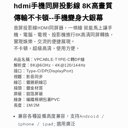
線
線
hdmi手機同屏投影線 8K高畫質
8K
8K
傳輸不卡頓--手機變身大銀幕
高
高
畫
畫
音屏投影線
HDMI
同屏器，一條線 就能馬上讓手
質
質
機、電腦、電視、投影機進行
8K
高清同屏轉換，
傳
傳
實現娛樂、交流的便捷展現。
不卡頓，超級高清，使用方便，
輸
輸
不
不
VPCABLE-TYPE-C
DP
品名稱：
轉
線
商
卡
卡
8K@6OHz
4K@120/144Hz
解析度：
、
Type-C/DP(DisplayPort)
接口：
頓-
頓-
視聽：影音同步
-
-
線芯：鍍錫銅線芯
手
手
接頭：鍍金材質
機
機
屏蔽：鋁箔屏蔽
PVC
線身：編織棉網包裏
變
變
1M/2M
長度：
身
身
兼容各種設備高度兼容，支持Android /
大
大
iphone / ipad;適用廣泛
銀
銀