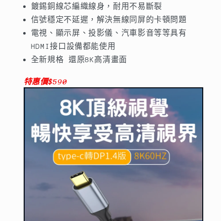
鍍錫銅線芯編織線身，耐用不易斷裂
幕
幕
信號穩定不延遲，解決無線同屏的卡頓問題
數
數
電視、顯示屏、投影儀、汽車影音等等具有
量
量
HDMI接口設備都能使用
減
增
全新規格 還原8K高清畫面
少
加
特惠價$590