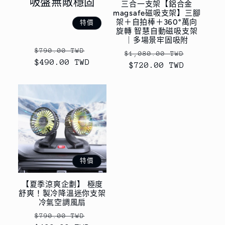
吸盤無敵穩固
三合一支架【鋁合金
magsafe磁吸支架】三腳
架＋自拍棒＋360°萬向
特價
旋轉 智慧自動磁吸支架
｜多場景牢固吸附
定
售
$790.00 TWD
定
售
$1,080.00 TWD
$490.00 TWD
價
價
價
$720.00 TWD
價
特價
【夏季涼爽企劃】 極度
舒爽！製冷降溫迷你支架
冷氣空調風扇
定
售
$790.00 TWD