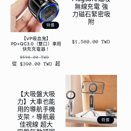
無線充電 強
力磁石緊密吸
附
特價
【VP吸血鬼】
定
$1,580.00 TWD
PD+QC3.0（雙口）車用
價
快充充電器！
定
售
$590.00 TWD
從 $390.00 TWD 起
價
價
【大吸盤大吸
力】大車也能
用的導航手機
支架，導航最
特價
佳視線 超大