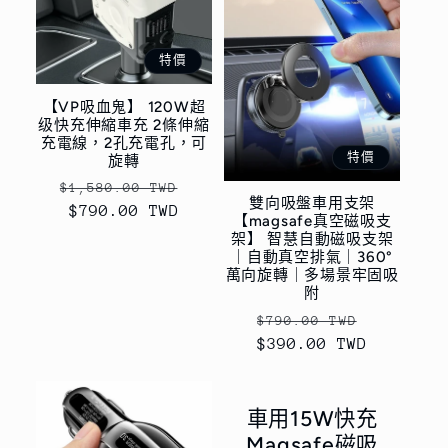
特價
【VP吸血鬼】 120W超
级快充伸縮車充 2條伸縮
充電線，2孔充電孔，可
特價
旋轉
定
售
$1,580.00 TWD
雙向吸盤車用支架
價
$790.00 TWD
價
【magsafe真空磁吸支
架】 智慧自動磁吸支架
｜自動真空排氣｜360°
萬向旋轉｜多場景牢固吸
附
定
售
$790.00 TWD
$390.00 TWD
價
價
車用15W快充
Magsafe磁吸