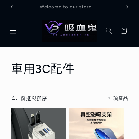
跳至內
Welcome to our store
容
購
物
車
商
車用3C配件
品
系
篩選與排序
7 項產品
列
: