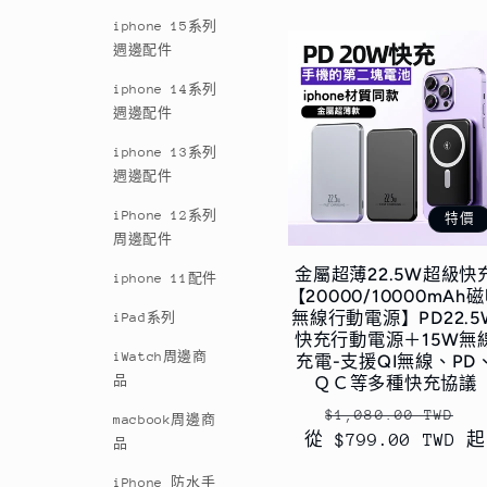
列
iphone 15系列
週邊配件
:
iphone 14系列
週邊配件
iphone 13系列
週邊配件
iPhone 12系列
特價
周邊配件
金屬超薄22.5W超級快
iphone 11配件
【20000/10000mAh
無線行動電源】PD22.5
iPad系列
快充行動電源＋15W無
iWatch周邊商
充電-支援QI無線、PD
品
ＱＣ等多種快充協議
定
售
$1,080.00 TWD
macbook周邊商
從 $799.00 TWD 起
價
價
品
iPhone 防水手