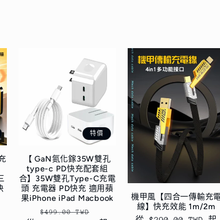
特價
充
【 GaN氮化鎵35W雙孔
type-c PD快充配套組
三
合】35W雙孔Type-C充電
快
頭 充電器 PD快充 適用蘋
機甲風【四合一傳輸充
果iPhone iPad Macbook
線】快充效能 1m/2m
定
售
$499.00 TWD