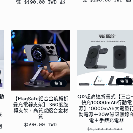
定
從 $290.00 TWD 起
從 $190.00 TWD 起
價
價
價
特價
特價
動
QI2超高速折疊式【三合
【MagSafe鋁合金旋轉折
快充10000mAh行動電
疊充電器支架】 360度旋
】
源】10000mAh大電量
轉支架，高質感鋁合金材
充
動電源＋20W磁吸無線
質
電＋手錶充電器
售
$590.00 TWD
用
定
售
$1,200.00 TWD
價