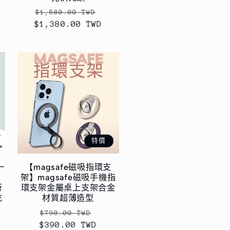
定
售
$1,580.00 TWD
$1,380.00 TWD
價
價
特價
一
【magsafe磁吸指環支
架】magsafe磁吸手機指
行
環支架金屬桌上支架合金
充
材質超薄造型
定
售
$790.00 TWD
$390.00 TWD
價
價