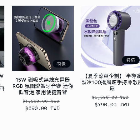
特價
特價
W
【夏季涼爽企劃】 半導
15W 磁吸式無線充電器
援
製冷100擋風速手持冷敷
RGB 氛圍燈藍牙音響 迷你
縮四
扇
低音炮 家用便捷音響
定
售
$1,580.00 TWD
定
售
$1,280.00 TWD
價
$790.00 TWD
價
價
$690.00 TWD
價