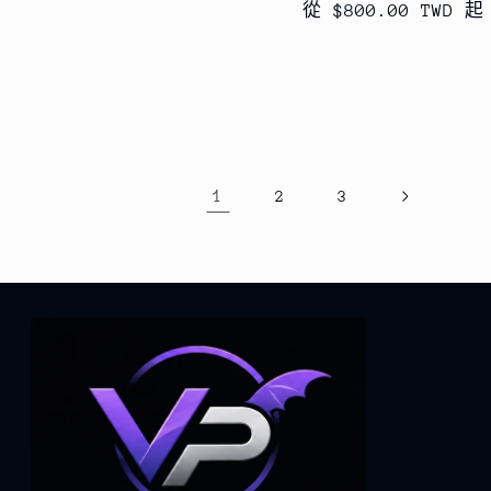
從 $800.00 TWD 起
價
價
1
2
3