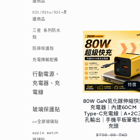
邊商品
S21/S21u/S21+周
邊商品
三星 系列防水
殼
防摔保護殼
充電傳輸配備
行動電源、
充電器、充
特價
電線
80W GaN氮化鎵伸縮快
充電器｜內建60CM
玻璃保護貼
Type-C充電線｜A+2C
孔輸出｜手機平板筆電
uv全膠玻璃貼
充頭
apple watch
定
售
$790.00 TWD
玻璃貼