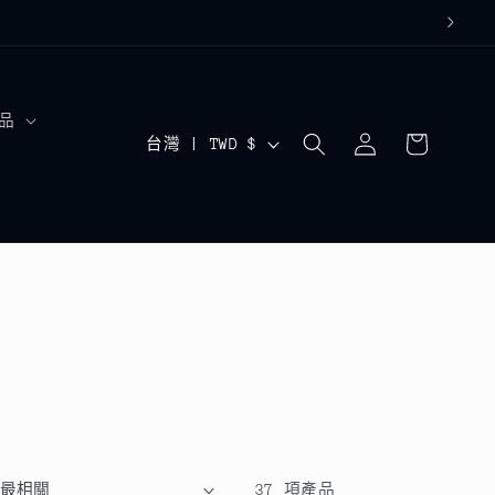
購
品
登
國
物
台灣 | TWD $
入
車
家
/
地
區
37 項產品