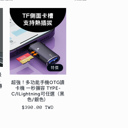
特價
级
充
超強！多功能手機OTG讀
轉
卡機 一秒擴容 TYPE-
C/lLightning可任選（黑
色/銀色）
售
$390.00 TWD
價