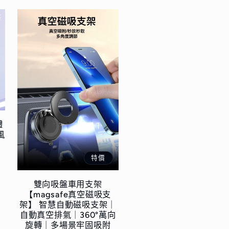
體
風
特價
雙向吸盤車用支架
【magsafe真空磁吸支
架】 智慧自動磁吸支架｜
自動真空排氣｜360°萬向
旋轉｜多場景牢固吸附