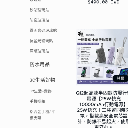
$490.00 TWD
價
價
秒貼玻璃貼
防窺玻璃貼
霧面磨砂玻璃貼
抗藍光玻璃貼
滿版玻璃貼
防水用品
特價
3C生活好物
3C生活-燈飾
QI2超高速半固態防爆行
電源【25W快充
手機掛繩
10000mAh行動電源
25W快充＋三裝置同時
鋁合金手機/平
電，搭載高安全電芯設
板支架
計，防爆不易起火，使
更安心。