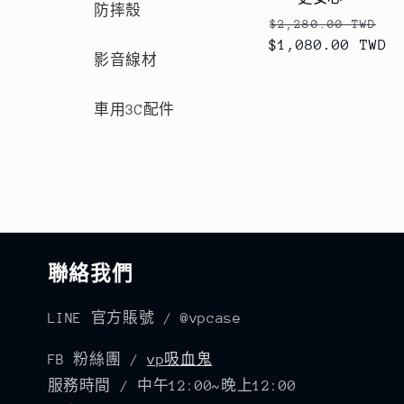
防摔殼
定
售
$2,280.00 TWD
$1,080.00 TWD
價
價
影音線材
車用3C配件
聯絡我們
LINE 官方賬號 / @vpcase
FB 粉絲團 /
vp吸血鬼
服務時間 / 中午12:00~晚上12:00