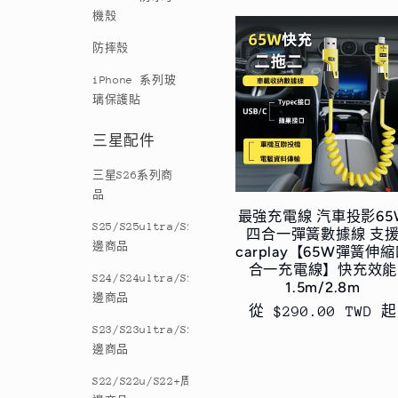
機殼
防摔殼
iPhone 系列玻
璃保護貼
三星配件
三星S26系列商
品
最強充電線 汽車投影65
S25/S25ultra/S25+周
四合一彈簧數據線 支
邊商品
carplay【65W彈簧伸
合一充電線】快充效能
S24/S24ultra/S24+周
1.5m/2.8m
邊商品
定
從 $290.00 TWD 起
S23/S23ultra/S23+周
價
邊商品
S22/S22u/S22+周