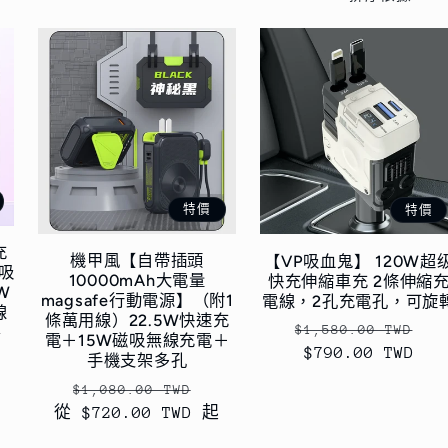
特價
特價
充
機甲風【自帶插頭
【VP吸血鬼】 120W超
磁吸
10000mAh大電量
快充伸縮車充 2條伸縮
W
magsafe行動電源】（附1
電線，2孔充電孔，可旋
線
條萬用線）22.5W快速充
定
售
$1,580.00 TWD
、
電＋15W磁吸無線充電＋
價
$790.00 TWD
價
手機支架多孔
定
售
$1,080.00 TWD
從 $720.00 TWD 起
價
價