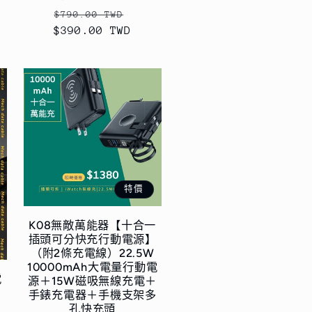
定
售
$790.00 TWD
$390.00 TWD
價
價
特價
K08無敵萬能器【十合一
插頭可分快充行動電源】
（附2條充電線）22.5W
10000mAh大電量行動電
電
源＋15W磁吸無線充電＋
手錶充電器＋手機支架多
孔快充頭