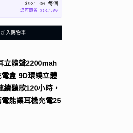
$931.00 每個
聲
您可節省 $147.00
2200mah
超
大
加入購物車
電
量
充
電
立體聲2200mah
盒
電盒 9D環繞立體
9D
環
連續聽歌120小時，
繞
電能讓耳機充電25
立
體
音
效/
耳