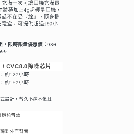
，充滿一次可讓耳機充滿電
機
迷你體積加上4g超輕量耳機，
連
電話不在受『線』，隨身攜
續
電盒，可提供超過150小
！
聽
歌
/ 組，限時限量優惠價：980
120
99
小
時，
 / CVC8.0降噪芯片
充
：約120小時
電
約150小時
盒
充
掛式設計，戴久不痛不傷耳
滿
電
立體環繞音效
能
讓
能聽到外面聲音