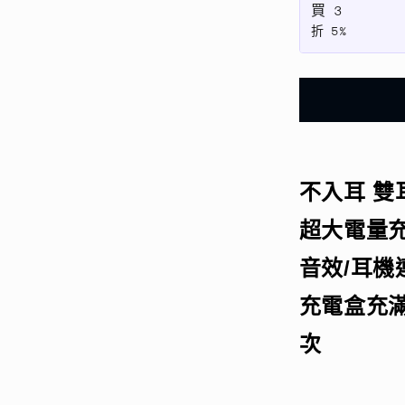
買
3
聲
折
5%
2200mah
超
大
電
量
充
電
不入耳 雙耳
盒
超大電量充
9D
環
音效/耳機
繞
充電盒充滿
立
體
次
音
效/
耳