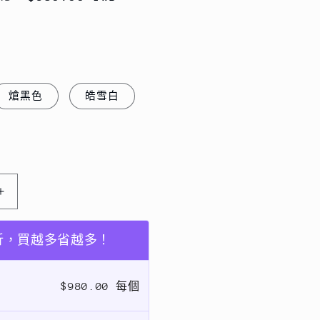
價
熗黑色
皓雪白
不
入
耳
5折，買越多省越多！
雙
耳
$980.00 每個
立
體