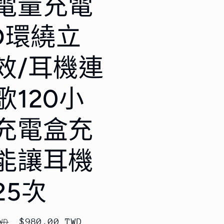
電量充電
9D環繞立
效/耳機連
歌120小
充電盒充
能讓耳機
25次
售
$980.00 TWD
WD