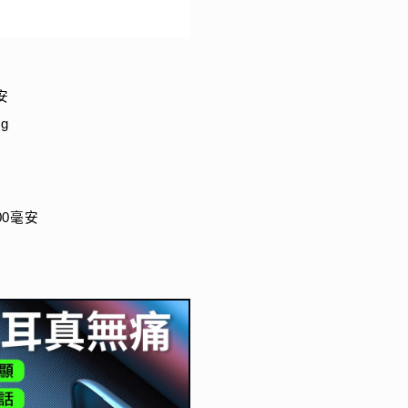
安
g
00毫安