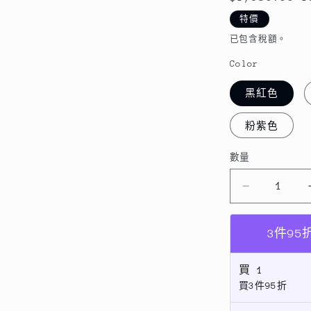
價
特價
已包含稅額。
Color
黑紅色
粉紫色
數量
數
量
不
入
耳
3件9
雙
耳
買
1
買3件95折
立
體