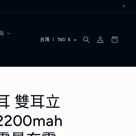
購
品
登
國
物
台灣 | TWD $
入
車
家
/
地
區
耳 雙耳立
200mah