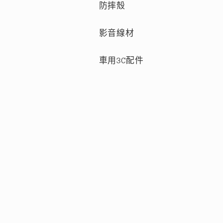
防摔殼
影音線材
車用3C配件