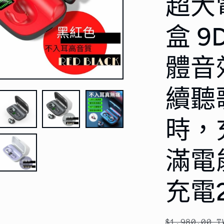
超大
盒 
體音
續聽
時，
滿電
充電
定
$1,980.00 T