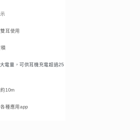
耳
機
顯示
充
電
者雙耳使用
25
次
體積
數
量
h超大電量，可供耳機充電超過25
增
加
約10m
各種應用app