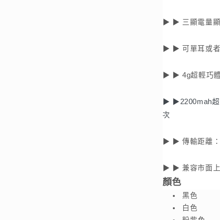
耳
機
▶ ▶ 三顯電量
充
電
▶ ▶ 可單耳或
25
次
▶ ▶ 4g超輕巧
數
量
▶ ▶2200ma
減
次
少
▶ ▶ 傳輸距離：
▶ ▶ 兼容市面上
顏色
黑色
白色