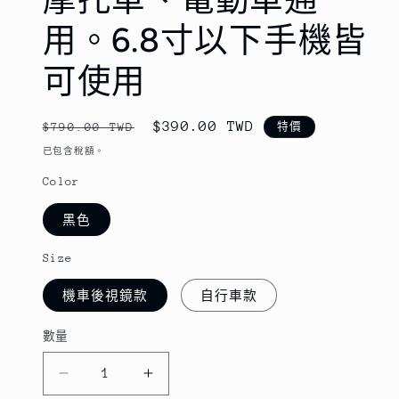
用。6.8寸以下手機皆
可使用
定
售
$390.00 TWD
$790.00 TWD
特價
價
價
已包含稅額。
Color
黑色
Size
機車後視鏡款
自行車款
數量
數
量
【大
【大