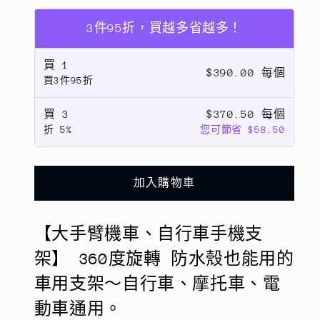
手
手
臂
臂
3件95折，買越多省越多！
機
機
買
1
車、
車、
$390.00 每個
買3件95折
自
自
行
行
買
3
$370.50 每個
車
車
折
5%
您可節省 $58.50
手
手
機
機
支
支
加入購物車
架】
架】
360
360
【大手臂機車、自行車手機支
度
度
旋
旋
架】 360度旋轉 防水殼也能用的
轉
轉
車用支架～自行車、摩托車、電
防
防
動車通用。
水
水