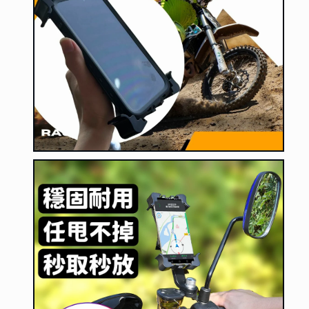
電
電
動
動
車
車
通
通
用。
用。
6.8
6.8
寸
寸
以
以
下
下
手
手
機
機
皆
皆
可
可
使
使
用
用
數
數
量
量