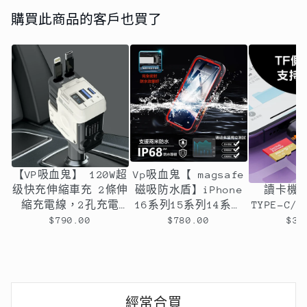
購買此商品的客戶也買了
【VP吸血鬼】 120W超
Vp吸血鬼【 magsafe
超強！多功
级快充伸縮車充 2條伸
磁吸防水盾】iPhone
讀卡機
縮充電線，2孔充電
16系列15系列14系列
TYPE-C/l
孔，可旋轉
全新磁吸防水殼IP68
可任選（
$790.00
$780.00
$39
軍規防摔+深度3公尺潛
水1小時
經常合買