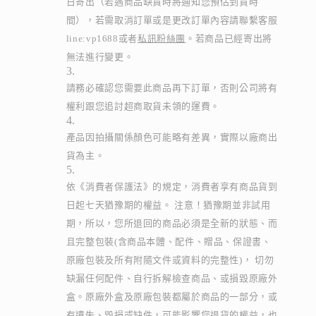
日寄出（若遇商品缺貨時將通知您預估到貨時
間），若需取消訂單或是更改訂單內容請聯繫客服
line:vp1688或者
私訊粉絲團
。若商品已經寄出將
無法進行變更。
請務必確認您需要此商品再下訂單，否則公司將有
權利跟您追討超商取貨未領的運費。
產品因拍攝關係顏色可能略有差異，實際以廠商出
貨為主。
依《消費者保護法》的規定，消費者享有商品貨到
日起七天猶豫期的權益。 注意！猶豫期並非試用
期，所以，您所退回的商品必須是全新的狀態、而
且完整包裝(含商品本體、配件、贈品、保證書、
原廠包裝及所有附隨文件或資料的完整性)， 切勿
缺漏任何配件、自行拆解檢查商品、或損毀原廠外
盒。原廠外盒及原廠包裝都屬於商品的一部分，或
有遺失、毀損或缺件，可能影響您退貨的權益，也