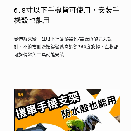
殼
殼
6.8寸以下手機皆可使用，安裝手
也
也
機殼也能用
能
能
用
用
的
的
🥰伸縮夾緊，狂甩不掉落🥰黑色/黑綠色🥰完美設
車
車
計，不遮擋側邊按鍵🥰萬向調節360度旋轉，直橫都
用
用
可旋轉🥰免工具就能安裝
支
支
架
架
～
～
自
自
行
行
車、
車、
摩
摩
托
托
車、
車、