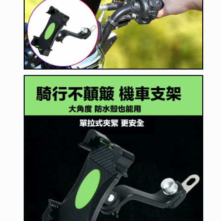
減
增
少
加