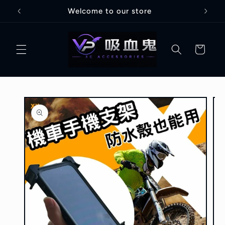
跳至內
Welcome to our store
容
購
物
車
略過產
品資訊