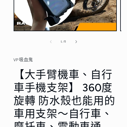
在
在
互
互
/
1
/
5
動
動
視
視
窗
窗
VP吸血鬼
中
中
開
開
【大手臂機車、自行
啟
啟
多
多
媒
媒
車手機支架】 360度
體
體
檔
檔
旋轉 防水殼也能用的
案
案
1
2
車用支架～自行車、
摩托車、電動車通