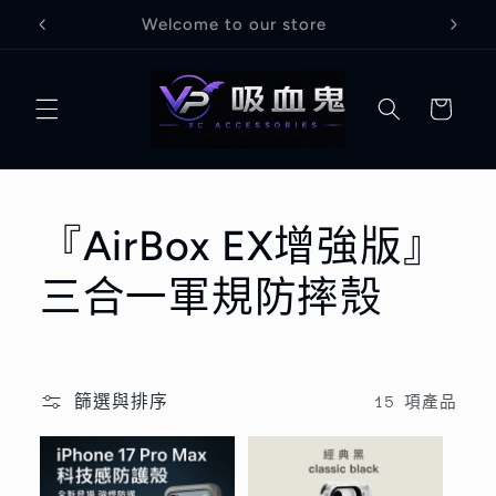
跳至內
Welcome to our store
容
購
物
車
商
『AirBox EX增強版』
品
三合一軍規防摔殼
系
列
篩選與排序
15 項產品
: