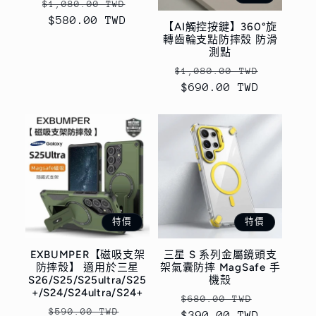
定
售
$1,080.00 TWD
價
$580.00 TWD
價
【AI觸控按鍵】360°旋
轉齒輪支點防摔殼 防滑
測點
定
售
$1,080.00 TWD
價
$690.00 TWD
價
特價
特價
EXBUMPER【磁吸支架
三星 S 系列金屬鏡頭支
防摔殼】 適用於三星
架氣囊防摔 MagSafe 手
S26/S25/S25ultra/S25
機殼
+/S24/S24ultra/S24+
定
售
$680.00 TWD
定
售
$590.00 TWD
$390.00 TWD
價
價