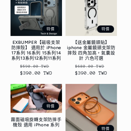
特價
特價
EXBUMPER【磁吸支架
【送金屬鏡頭貼】
防摔殼】 適用於 iPhone
iphone 金屬鏡頭支架防
17系列 16系列 15系列14
摔殼 四角加高，氣囊設
系列13系列12系列11系列
計 六色可選
定
售
定
售
$590.00 TWD
$680.00 TWD
$390.00 TWD
價
價
$390.00 TWD
價
價
特價
霧面磁吸旋轉支架防摔手
機殼 適用 iPhone 系列
特價