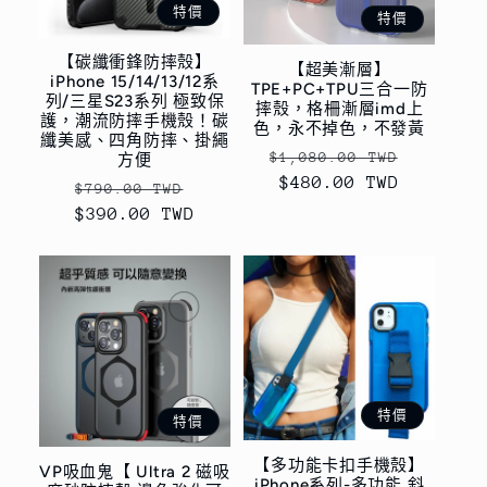
特價
特價
【碳纖衝鋒防摔殼】
【超美漸層】
iPhone 15/14/13/12系
TPE+PC+TPU三合一防
列/三星S23系列 極致保
摔殼，格柵漸層imd上
護，潮流防摔手機殼！碳
色，永不掉色，不發黃
纖美感、四角防摔、掛繩
定
售
$1,080.00 TWD
方便
價
$480.00 TWD
價
定
售
$790.00 TWD
$390.00 TWD
價
價
特價
特價
【多功能卡扣手機殼】
VP吸血鬼【 Ultra 2 磁吸
iPhone系列-多功能 斜