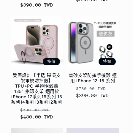
$390.00 TWD
價
價
特價
特價
雙層設計【半透 磁吸支
磨砂支架防摔手機殼 適
架軍規防摔殼】
用 iPhone 12-16 系列
TPU+PC 半透明殼體
定
售
$780.00 TWD
135° 指環支架 適用於
$390.00 TWD
價
價
iPhone 17系列16系列 15
系列14系列13系列12系列
定
售
$790.00 TWD
$480.00 TWD
價
價