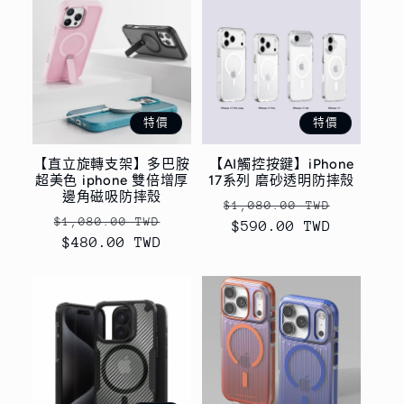
特價
特價
【直立旋轉支架】多巴胺
【AI觸控按鍵】iPhone
超美色 iphone 雙倍增厚
17系列 磨砂透明防摔殼
邊角磁吸防摔殼
定
售
$1,080.00 TWD
定
售
$1,080.00 TWD
價
$590.00 TWD
價
價
$480.00 TWD
價