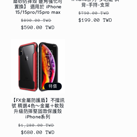
磨砂防摔殼 邊角強化可
背-手持-支架
置換】 適用於 iPhone
15/15pro/15pro max
定
售
$790.00 TWD
定
售
$199.00 TWD
價
價
$890.00 TWD
$590.00 TWD
價
價
特價
【FX金屬防護盾】不擋訊
號 精選4色～金屬＋軟殼
升級防摔堅固款保護殼
iPhone系列
定
售
$1,280.00 TWD
價
$680.00 TWD
價