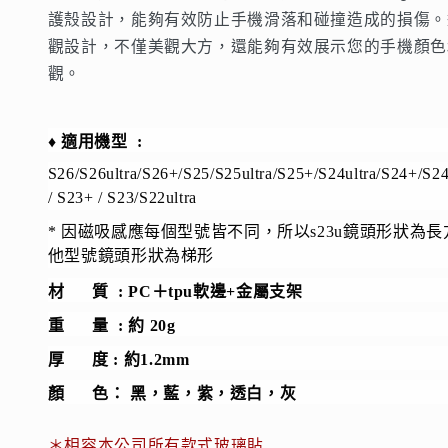
護殼設計，能夠有效防止手機滑落和碰撞造成的損傷。
摔
摔
觀設計，不僅美觀大方，還能夠有效展示您的手機顏色
殼】
殼】
觀。
多
多
角
角
度
度
♦️
適用機型 :
調
調
S26/S26ultra/S26+/S25/S25ultra/S25+/S24ultra/S24+/S24
節
節
/ S23+ / S23/S22ultra
支
支
* 因磁吸感應每個型號皆不同，所以s23u鏡頭形狀為
架
架
他型號鏡頭形狀為梯形
軍
軍
規
規
材 質 : PC＋tpu軟邊+金屬支架
防
防
重 量 : 約 20g
摔
摔
厚 度 : 約1.2mm
magsafe
magsafe
顏 色： 黑，藍，紫，透白，灰
磁
磁
吸
吸
＊相容本公司所有款式玻璃貼