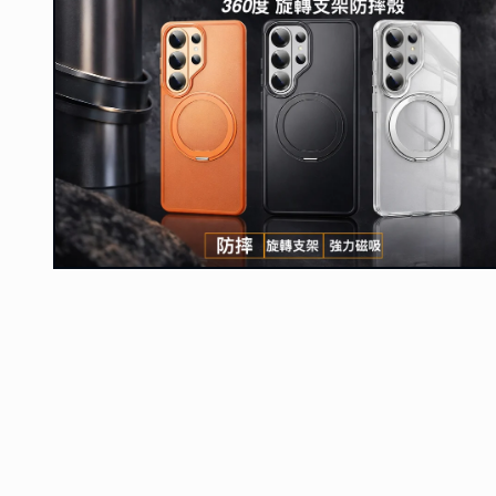
在
互
動
視
窗
中
開
啟
多
媒
體