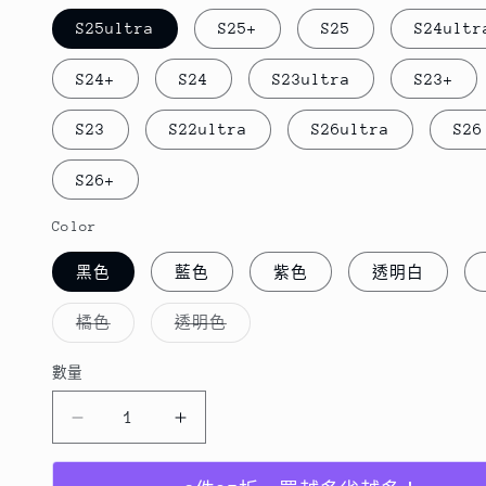
S25ultra
S25+
S25
S24ultr
S24+
S24
S23ultra
S23+
S23
S22ultra
S26ultra
S26
S26+
Color
黑色
藍色
紫色
透明白
子
子
橘色
透明色
類
類
已
已
售
售
數量
數
罄
罄
或
或
量
無
無
26
26
法
法
供
供
系
系
貨
貨
列
列