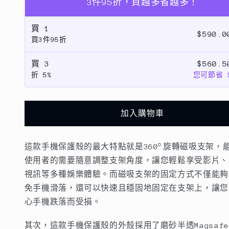
3件95折，買越多省越多！
S25
S25
系
系
買
1
$590.
列
列
買3件95折
S24
S24
系
系
買
3
$560.
折
5%
您可節省 $
列
列
S23
S23
系
系
加入購物車
列
列
magsafe【360
magsafe【360
旋
旋
這款手機保護殼的最大特點就是360°旋轉磁吸支架，
轉
轉
使用者的需要隨意調整支架角度，讓您輕鬆享受影片、
隱
隱
視訊等多種娛樂體驗。而磁吸支架的固定方式不僅能夠
藏
藏
免手機滑落，還可以快速且穩固地固定在支架上，讓您
支
支
心手機跌落而受損。
架
架
其次，這款手機保護殼的外殼採用了磨砂半透Magsaf
防
防