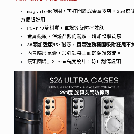
保
保
護
護
magsafe磁吸圈，可打開變成金屬支架。360度
殼
殼
方便超好用
數
數
PC+TPU雙材質，軍規等級防摔效能
量
量
金屬鏡頭，保護凸起的鏡頭，增加整體質感
減
增
38顆加強版N54磁芯，顆顆強勁穩固吸附狂甩不
少
加
內置隱形氣囊，加強銀幕正面的保護效能。
鏡頭圈增加0.5mm高度設計，防止刮傷鏡頭