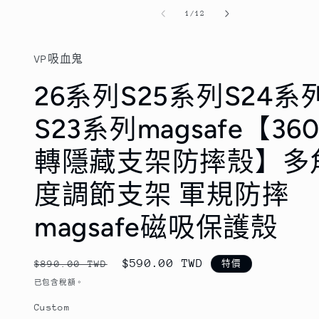
檔
/
1
/
12
案
1
VP吸血鬼
26系列S25系列S24系
S23系列magsafe【36
轉隱藏支架防摔殼】多
度調節支架 軍規防摔
magsafe磁吸保護殼
定
售
$590.00 TWD
$890.00 TWD
特價
價
價
已包含稅額。
Custom