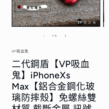
在
在
互
互
/
1
/
6
動
動
視
視
窗
窗
VP吸血鬼
中
中
開
開
二代鋼盾【VP吸血
啟
啟
多
多
媒
媒
鬼】iPhoneXs
體
體
檔
檔
Max【鋁合金鋼化玻
案
案
1
2
璃防摔殼】免螺絲雙
材質 截斷金屬 訊號