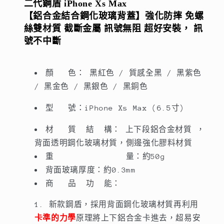
玻
玻
二代鋼盾 
iPhone Xs Max
璃
璃
【鋁合金結合鋼化玻璃背蓋】強化防摔 免螺
防
防
絲雙材質 截斷金屬 訊號無阻 
超好安裝， 訊
號不中斷
摔
摔
殼】
殼】
免
免
顏 色： 黑紅色 / 質感全黑 / 黑紫色
螺
螺
/ 黑金色 / 黑銀色 / 黑銅色
絲
絲
型 號：iPhone Xs Max (6.5寸)
雙
雙
材
材
材 質 結 構： 上下段鋁合金材質 ，
質
質
背面透明鋼化玻璃材質，側邊強化膠料材質
截
截
重 量：約50g
斷
斷
背面玻璃厚度：約0.3mm
金
金
商 品 功 能：
屬
屬
訊
訊
新款鋼盾，採用背面鋼化玻璃材質再利用
號
號
卡準的力學
原理將上下鋁合金卡進去，超易安