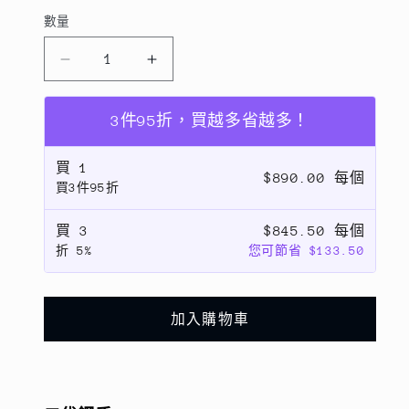
數量
數
量
二
二
代
代
鋼
鋼
3件95折，買越多省越多！
盾
盾
買
1
【VP
【VP
$890.00 每個
買3件95折
吸
吸
血
血
買
3
$845.50 每個
鬼】
鬼】
折
5%
您可節省 $133.50
iPhoneXs
iPhoneXs
Max【鋁
Max【鋁
合
合
加入購物車
金
金
鋼
鋼
化
化