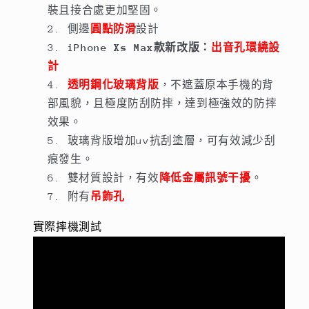
無
無
裝且接合處更加堅固。
阻
阻
側邊
圓點防滑
設計
數
數
iPhone Xs Max款新改版：
出音孔環繞設
量
量
計
減
增
透明鋼化玻璃背版
，不遮蓋原本手機的背
少
加
部風貌，且極度防刮防摔，達到極強效的防摔
效果。
玻璃背版增加uv抗刮塗層，可有效減少刮
痕發生。
雙材質設計，有效
降低金屬訊號干擾
。
附有
吊飾孔
實際摔機測試