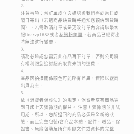
注意事項：當訂單成立與確認後我們將於當日或
隔日寄出（若遇商品缺貨時將通知您預估到貨時
間），若需取消訂單或是更改訂單內容請聯繫客
服line:vp1688或者
私訊粉絲團
。若商品已經寄出
將無法進行變更。
請務必確認您需要此商品再下訂單，否則公司將
有權利跟您追討超商取貨未領的運費。
產品因拍攝關係顏色可能略有差異，實際以廠商
出貨為主。
依《消費者保護法》的規定，消費者享有商品貨
到日起七天猶豫期的權益。 注意！猶豫期並非試
用期，所以，您所退回的商品必須是全新的狀
態、而且完整包裝(含商品本體、配件、贈品、保
證書、原廠包裝及所有附隨文件或資料的完整