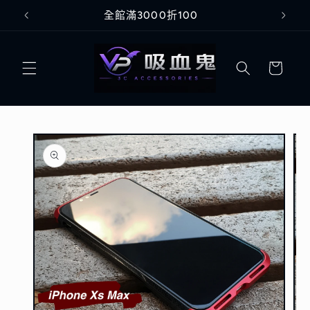
跳至內
Welcome to our store
容
購
物
車
略過產
品資訊