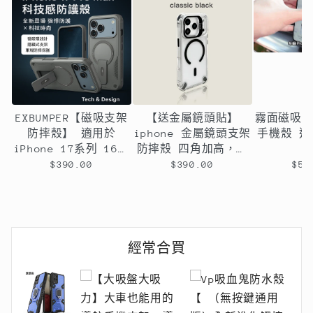
EXBUMPER【磁吸支架
【送金屬鏡頭貼】
霧面磁吸
防摔殼】 適用於
iphone 金屬鏡頭支架
手機殼 適用
iPhone 17系列 16系
防摔殼 四角加高，氣
列 15系列14系列13系
囊設計 六色可選
$390.00
$390.00
$58
列12系列11系列
經常合買