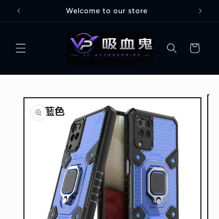
跳至內
Welcome to our store
容
購
物
車
略過產
品資訊