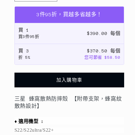
供
貨
星
星
蜂
蜂
3件95折，買越多省越多！
窩
窩
買
1
散
散
$390.00 每個
買3件95折
熱
熱
防
防
買
3
$370.50 每個
摔
摔
折
5%
您可節省 $58.50
殼
殼
【附
【附
帶
帶
加入購物車
支
支
架，
架，
三星 蜂窩散熱防摔殼 【附帶支架，蜂窩紋
蜂
蜂
散熱設計】
窩
窩
紋
紋
♦️
適用機型 :
散
散
S22/S22ultra/S22+