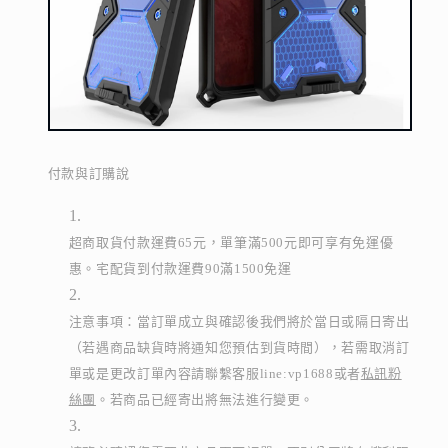
付款與訂購說
超商取貨付款運費65元，單筆滿500元即可享有免運優
惠。宅配貨到付款運費90滿1500免運
注意事項：當訂單成立與確認後我們將於當日或隔日寄出
（若遇商品缺貨時將通知您預估到貨時間），若需取消訂
單或是更改訂單內容請聯繫客服line:vp1688或者
私訊粉
絲團
。若商品已經寄出將無法進行變更。