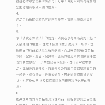
請務必確認您需要此商品再下訂單，否則公司將有權利跟
您追討超商取貨未領的運費。
產品因拍攝關係顏色可能略有差異，實際以廠商出貨為
主。
依《消費者保護法》的規定，消費者享有商品貨到日起七
天猶豫期的權益。 注意！猶豫期並非試用期，所以，您
所退回的商品必須是全新的狀態、而且完整包裝(含商品
本體、配件、贈品、保證書、原廠包裝及所有附隨文件或
資料的完整性)， 切勿缺漏任何配件、自行拆解檢查商
品、或損毀原廠外盒。原廠外盒及原廠包裝都屬於商品的
一部分，或有遺失、毀損或缺件，可能影響您退貨的權
益，也可能依照 損毀程度扣除為回復原狀所必要的費
用。
如果您所購買的商品屬消耗性商品一經拆封即無法回復原