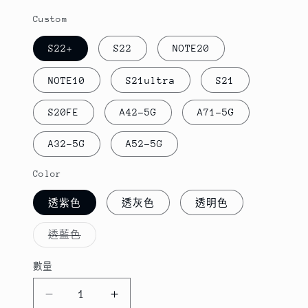
Custom
S22+
S22
NOTE20
NOTE10
S21ultra
S21
S20FE
A42-5G
A71-5G
A32-5G
A52-5G
Color
透紫色
透灰色
透明色
子
透藍色
類
已
售
數量
數
罄
或
量
無
法
三
三