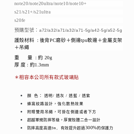
熱
熱
note20/note20ultra/note10/note10+
設
設
s21/s21+/s21ultra
計】
計】
s20fe
數
數
預購型號：
a72/a32/a71/a32/a71-5g/a42-5g/a52-5g
量
量
護殼材料 : 後背
PC磨砂＋側邊tpu軟邊＋金屬支架
減
增
＋吊繩
少
加
重 量
:
約
20g
厚 度
: 約1.3mm
＊相容本公司所有款式玻璃貼
顏 色： 透明/ 透灰 / 透藍 / 透紫
蜂窩紋路設計，強化散熱效果
附贈雙用吊繩，可掛在側邊或者下方
超越軍規防摔等級，厚實殼體二合一設計
300%
的保護力
防摔高度高達3m, 有效提升超過