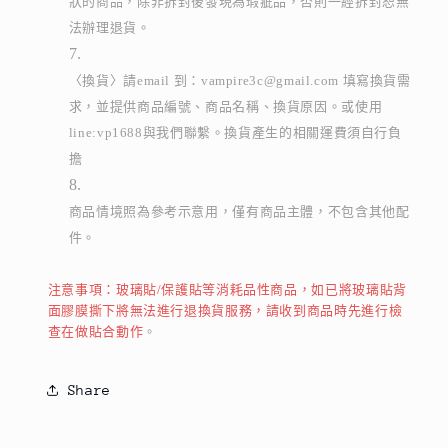
狀的商品，除非拆封後發現為瑕疵品，否則一經拆封恕無
法辦理退貨。
〈換貨〉請email 到：vampire3c@gmail.com 填寫換貨需
求，並提供商品編號、商品名稱、換貨原因。或使用
line:vp1688與我們聯繫。換貨產生的相關運費須自行負
擔
商品情境照為參考示意用，僅有商品主體，不包含其他配
件。
注意事項：玻璃貼/保護貼等消耗品性商品，如已將玻璃貼背
面膠膜撕下將無法進行退換貨服務，請收到商品時先進行檢
查在做貼合動作
。
Share