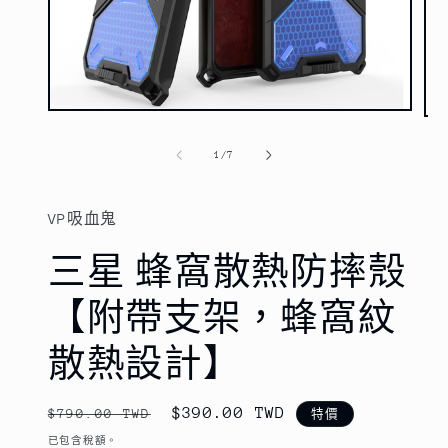
在
在
互
互
/
1
/
7
動
動
視
視
窗
窗
中
VP吸血鬼
中
開
開
啟
三星 蜂窩散熱防摔殼
啟
多
多
媒
媒
【附帶支架，蜂窩紋
體
體
檔
檔
案
散熱設計】
案
1
2
定
售
$390.00 TWD
$790.00 TWD
特價
價
價
已包含稅額。