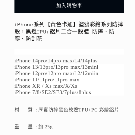
繪
繪
加入購物車
系
系
列
列
iPhone系列【黃色卡通】塗鴉彩繪系列防摔
防
防
殼，黑邊TPU+鋁片二合一殼體 防摔、防
摔
摔
塵、防刮花
殼，
殼，
黑
黑
iPhone 14pro/14pro max/14/14plus
邊
邊
iPhone 13/13pro/13pro max/13mini
TPU+鋁
TPU+鋁
iPhone 12pro/12pro max/12/12miin
片
片
iPhone 11/11pro/11pro max
二
二
iPhone XR / Xs max/X/Xs
iPhone 7/8/SE2/SE3/7plus/8plus
合
合
一
一
殼
殼
材 質 : 厚實防摔黑色軟邊TPU+PC 彩繪鋁片
體
體
防
防
重 量 : 約 25g
摔、
摔、