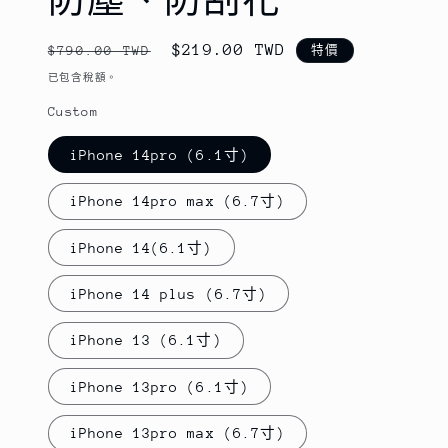
定
售
$219.00 TWD
$790.00 TWD
特價
價
價
已包含稅額。
Custom
iPhone 14pro (6.1寸)
iPhone 14pro max (6.7寸)
iPhone 14(6.1寸)
iPhone 14 plus (6.7寸)
iPhone 13 (6.1寸)
iPhone 13pro (6.1寸)
iPhone 13pro max (6.7寸)