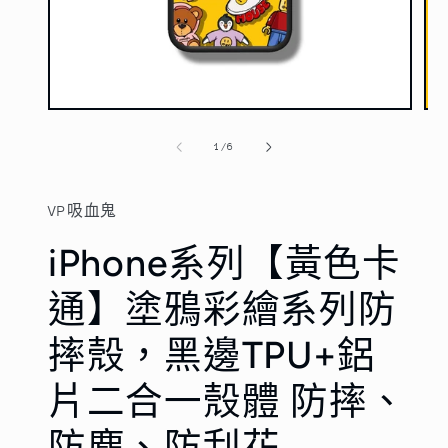
在
在
互
互
/
1
/
6
動
動
視
視
窗
窗
VP吸血鬼
中
中
開
開
iPhone系列【黃色卡
啟
啟
多
多
媒
媒
通】塗鴉彩繪系列防
體
體
檔
檔
摔殼，黑邊TPU+鋁
案
案
1
2
片二合一殼體 防摔、
防塵、防刮花