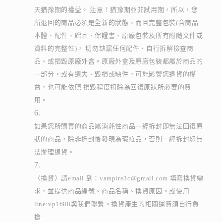
天猶豫期的權益。 注意！猶豫期並非試用期，所以，您
所退回的商品必須是全新的狀態、而且完整包裝(含商品
本體、配件、贈品、保證書、原廠包裝及所有附隨文件或
資料的完整性)， 切勿缺漏任何配件、自行拆解檢查商
品、或損毀原廠外盒。原廠外盒及原廠包裝都屬於商品的
一部分，或有遺失、毀損或缺件，可能影響您退貨的權
益，也可能依照 損毀程度扣除為回復原狀所必要的費
用。
如果您所購買的商品屬消耗性商品一經拆封即無法回復原
狀的商品，除非拆封後發現為瑕疵品，否則一經拆封恕無
法辦理退貨。
〈換貨〉請email 到：vampire3c@gmail.com 填寫換貨需
求，並提供商品編號、商品名稱、換貨原因。或使用
line:vp1688與我們聯繫。換貨產生的相關運費須自行負
擔