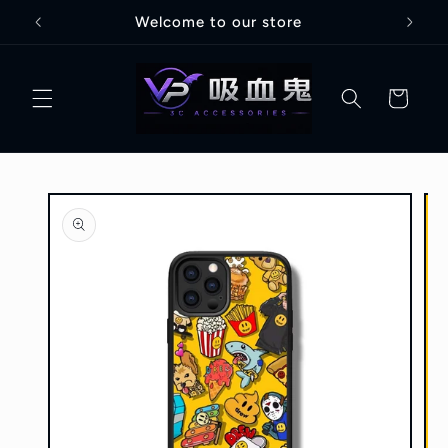
跳至內
Welcome to our store
容
購
物
車
略過產
品資訊