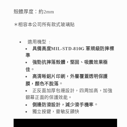
防
防
殼體厚度：約2mm
塵、
塵、
防
防
＊相容本公司所有款式玻璃貼
刮
刮
花
花
適用機型 :
數
數
具備高度MIL-STD-810G 軍規級防摔標
量
量
準
減
增
強勁抗摔落殼體，堅固、吸震效果極
少
加
。
佳
高清晰鋁片印刷，外層覆蓋透明保護
。
膜，顏色不脫落
正反面加厚包邊設計，四周加高，加強
銀幕正面的保護效能。
。
側邊防滑設計，減少滑手機率
獨立按鍵，靈敏反饋快