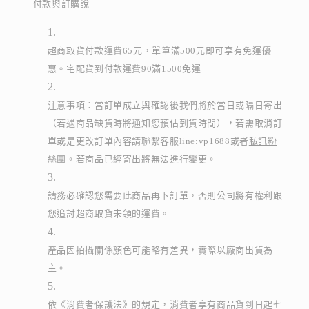
付款與訂購說
超商取貨付款運費65元，單筆滿500元即可享有免運優
惠。宅配貨到付款運費90滿1500免運
注意事項：當訂單成立與確認後我們將於當日或隔日寄出
（若遇商品缺貨時將通知您預估到貨時間），若需取消訂
單或是更改訂單內容請聯繫客服line:vp1688或者
私訊粉
絲團
。若商品已經寄出將無法進行變更。
請務必確認您需要此商品再下訂單，否則公司將有權利跟
您追討超商取貨未領的運費。
產品因拍攝關係顏色可能略有差異，實際以廠商出貨為
主。
依《消費者保護法》的規定，消費者享有商品貨到日起七