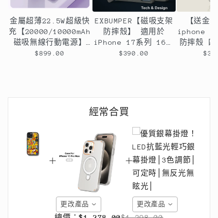
金屬超薄22.5W超級快
EXBUMPER【磁吸支架
【送金
充【20000/10000mAh
防摔殼】 適用於
iphone
磁吸無線行動電源】
iPhone 17系列 16系
防摔殼 
PD22.5W快充行動電源
列 15系列14系列13系
囊設計
$899.00
$390.00
$39
＋15W無線充電-支援
列12系列11系列
QI無線、PD、ＱＣ等
多種快充協議
經常合買
更改產品
更改產品
總價：
$1,278.00
$1,298.00