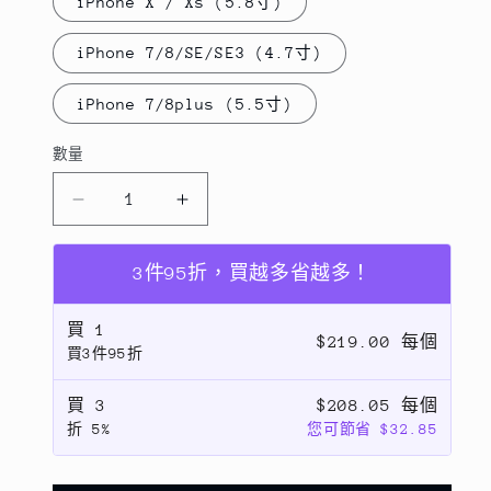
iPhone X / Xs (5.8寸)
iPhone 7/8/SE/SE3 (4.7寸)
iPhone 7/8plus (5.5寸)
數量
數
量
iPhone
iPhone
系
系
列
列
3件95折，買越多省越多！
【黃
【黃
色
色
買
1
$219.00 每個
買3件95折
卡
卡
通】
通】
買
3
$208.05 每個
塗
塗
折
5%
您可節省 $32.85
鴉
鴉
彩
彩