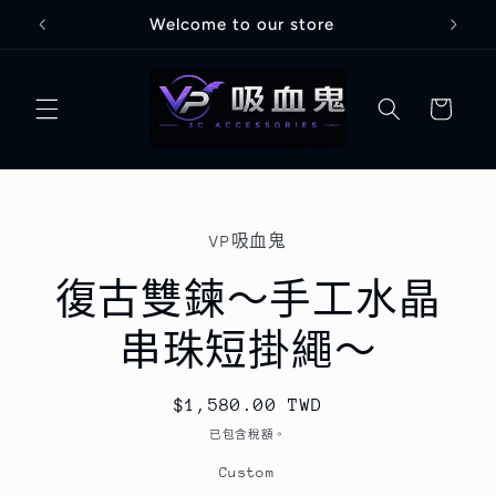
跳至內
Welcome to our store
容
購
物
車
略過產
VP吸血鬼
品資訊
復古雙鍊～手工水晶
串珠短掛繩～
定
$1,580.00 TWD
價
已包含稅額。
Custom