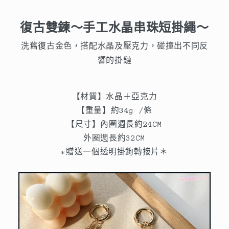
繩
繩
復古雙鍊～手工水晶串珠短掛繩～
～
～
數
數
洗舊復古金色，搭配水晶及壓克力，碰撞出不同反
量
量
響的掛鏈
減
增
少
加
【材質】水晶＋亞克力
【重量】約34g /條
【尺寸】內圈週長約24CM
外圈週長約32CM
*贈送一個透明掛鉤轉接片＊