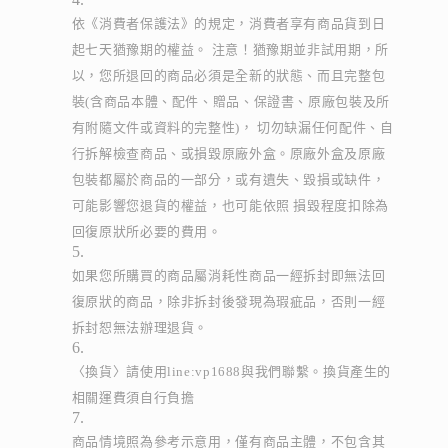
依《消費者保護法》的規定，消費者享有商品貨到日
起七天猶豫期的權益。 注意！猶豫期並非試用期，所
以，您所退回的商品必須是全新的狀態、而且完整包
裝(含商品本體、配件、贈品、保證書、原廠包裝及所
有附隨文件或資料的完整性)， 切勿缺漏任何配件、自
行拆解檢查商品、或損毀原廠外盒。原廠外盒及原廠
包裝都屬於商品的一部分，或有遺失、毀損或缺件，
可能影響您退貨的權益，也可能依照 損毀程度扣除為
回復原狀所必要的費用。
如果您所購買的商品屬消耗性商品一經拆封即無法回
復原狀的商品，除非拆封後發現為瑕疵品，否則一經
拆封恕無法辦理退貨。
〈換貨〉請使用line:vp1688與我們聯繫。換貨產生的
相關運費須自行負擔
商品情境照為參考示意用，僅有商品主體，不包含其