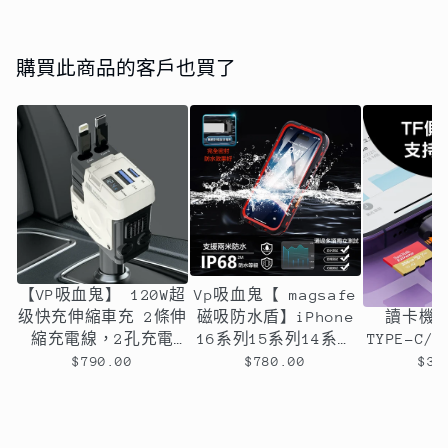
購買此商品的客戶也買了
【VP吸血鬼】 120W超
Vp吸血鬼【 magsafe
超強！多功
级快充伸縮車充 2條伸
磁吸防水盾】iPhone
讀卡機
縮充電線，2孔充電
16系列15系列14系列
TYPE-C/l
孔，可旋轉
全新磁吸防水殼IP68
可任選（
$790.00
$780.00
$39
軍規防摔+深度3公尺潛
水1小時