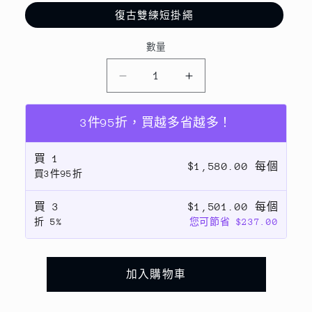
復古雙練短掛繩
數量
數
復
復
量
古
古
雙
雙
3件95折，買越多省越多！
鍊
鍊
買
1
～
～
$1,580.00 每個
買3件95折
手
手
工
工
買
3
$1,501.00 每個
水
水
折
5%
您可節省 $237.00
晶
晶
串
串
珠
珠
加入購物車
短
短
掛
掛