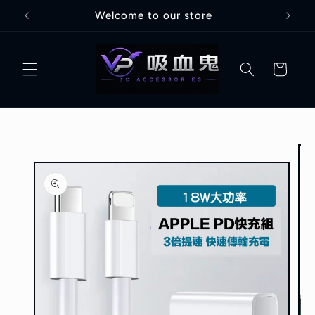
跳至內
Welcome to our store
容
購
物
車
略過產
品資訊