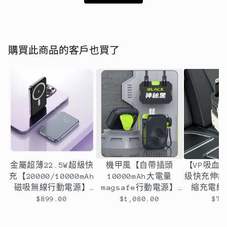
購買此商品的客戶也買了
金屬超薄22.5W超級快
機甲風【自帶插頭
【VP吸血鬼
充【20000/10000mAh
10000mAh大電量
级快充伸縮
磁吸無線行動電源】
magsafe行動電源】
縮充電線
PD22.5W快充行動電源
（附1條萬用線）
孔，
$899.00
$1,080.00
$79
＋15W無線充電-支援
22.5W快速充電＋15W
QI無線、PD、ＱＣ等
磁吸無線充電＋手機支