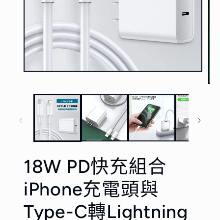
在
互
在
動
互
視
動
窗
視
中
窗
開
中
啟
開
多
啟
18W PD快充組合
媒
多
體
媒
檔
體
iPhone充電頭與
案
檔
1
案
Type-C轉Lightning
2