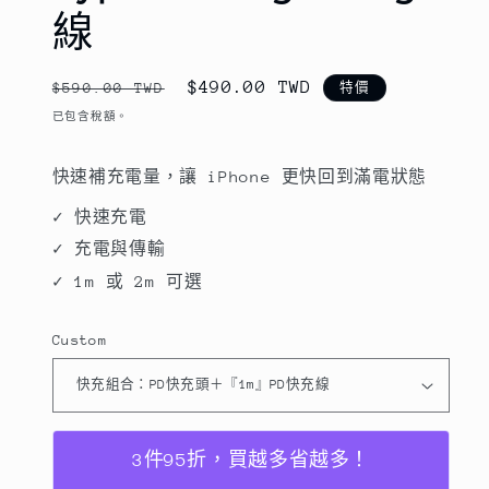
線
定
售
$490.00 TWD
$590.00 TWD
特價
價
價
已包含稅額。
快速補充電量，讓 iPhone 更快回到滿電狀態
✓ 快速充電
✓ 充電與傳輸
✓ 1m 或 2m 可選
Custom
3件95折，買越多省越多！