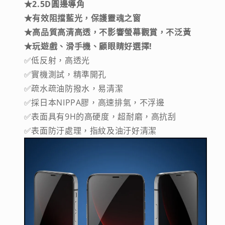
★2.5D圓邊導角
★有效阻擋藍光，保護靈魂之窗
★高品質高清高透，不影響螢幕觀賞，不泛黃
★玩遊戲、滑手機、顧眼睛好選擇!
✅低反射，高透光
✅實機測試，精準開孔
✅疏水疏油防撥水，易清潔
✅採日本NIPPA膠，高速排氣，不浮邊
✅表面具有9H的高硬度，超耐磨，高抗刮
✅表面防汙處理，指紋及油汙好清潔