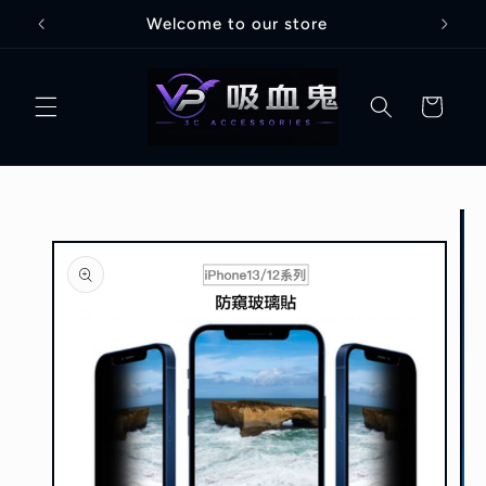
跳至內
全館滿3000折100
容
購
物
車
略過產
品資訊