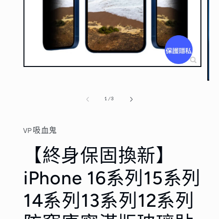
在
互
在
動
互
視
/
1
/
3
動
窗
視
中
窗
開
VP吸血鬼
中
啟
開
多
【終身保固換新】
啟
媒
多
體
媒
iPhone 16系列15系列
檔
體
案
檔
1
14系列13系列12系列
案
2