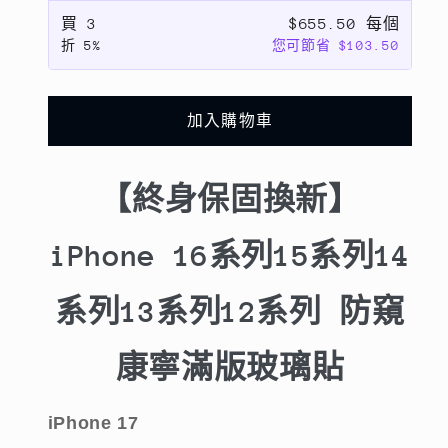
iPhone
iPhone
買
3
$655.50 每個
16
16
折
5%
您可節省 $103.50
系
系
列
列
15
15
加入購物車
系
系
列
列
14
14
【終身保固換新】
系
系
列
列
iPhone 16系列15系列14
13
13
系
系
系列13系列12系列 防窺
列
列
12
12
系
系
康寧滿版玻璃貼
列
列
防
防
iPhone 17
窺
窺