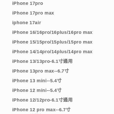
iPhone 17pro
康
康
寧
寧
iPhone 17
pro max
滿
滿
iphone 17air
版
版
iPhone 16/16pro/16plus/16pro max
玻
玻
璃
璃
iPhone 15/15pro/15plus/15pro max
貼
貼
iPhone 14/14pro/14plus/14pro max
數
數
量
量
iPhone 13/13pro-6.1寸通用
減
增
iPhone 13pro max
--6.7寸
少
加
iPhone 13 mini--5.4寸
iPhone 12 mini--5.4寸
iPhone 12/12pro-6.1寸通用
iPhone 12 pro max--6.7寸