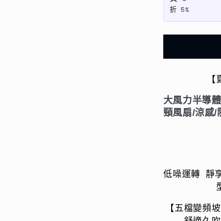
風
折
5%
力
半
導
體
製
【
冷
掛
大風力半導體
脖
頸風扇/涼感/
風
扇
LED
顯
示
低噪運轉 靜享
(多
段
【五檔變頻坡
調