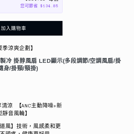
風
您可節省 $134.85
力
半
導
加入購物車
體
製
夏季涼爽企劃】
冷
掛
製冷 掛脖風扇 LED顯示(多段調節/空調風扇/掛
脖
隨身/掛頸/頸掛)
風
扇
LED
顯
示
清涼 【ANC主動降噪+新
(多
型靜音風輪】
段
道風】技術，風感柔和更
調