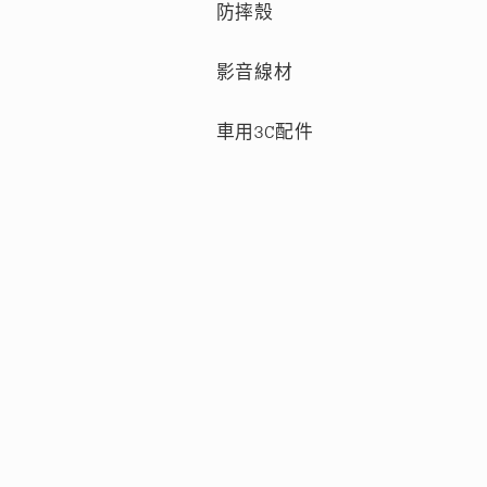
防摔殼
影音線材
車用3C配件