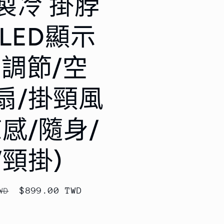
製冷 掛脖
LED顯示
段調節/空
扇/掛頸風
涼感/隨身/
/頸掛)
售
$899.00 TWD
WD
價