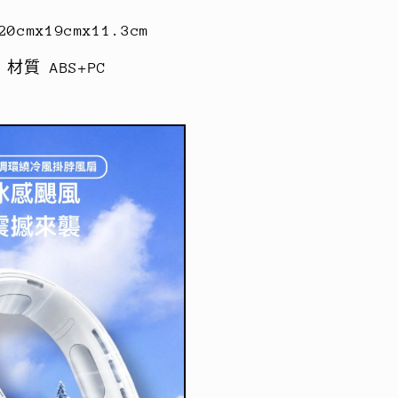
數
0cmx19cmx11.3cm
量
材質 ABS+PC
增
加