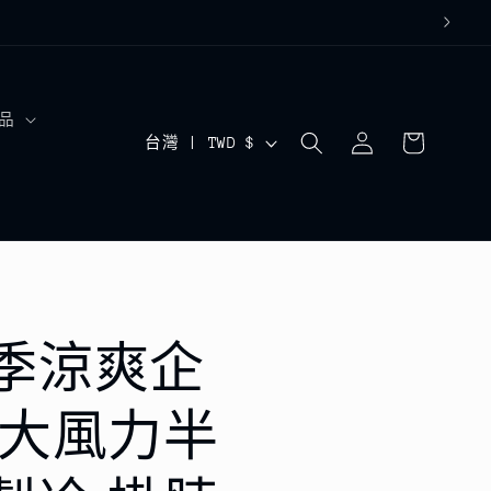
購
品
登
國
物
台灣 | TWD $
入
車
家
/
地
區
季涼爽企
 大風力半