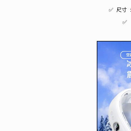
數
✅ 尺寸 2
量
✅ 
減
少