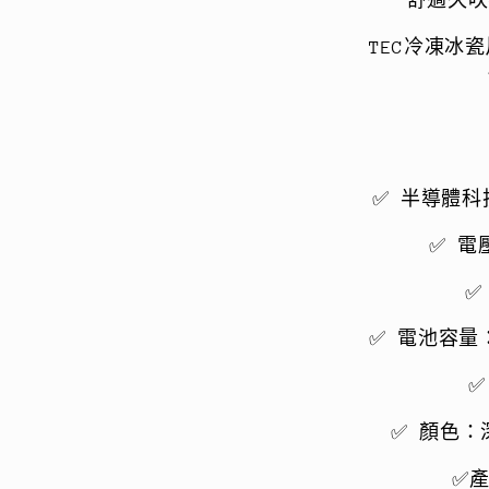
舒適久吹
節/
空
TEC冷凍冰
調
風
扇/
掛
頸
✅ 半導體
風
✅ 電壓
扇/
涼
✅
感/
隨
✅ 電池容量
身/
✅
掛
頸/
✅ 顏色：深
頸
✅產
掛)