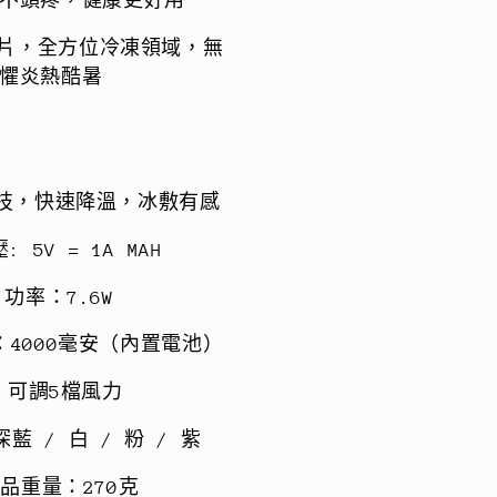
不頭疼，健康更好用
節/
空
瓷片，全方位冷凍領域，無
調
懼炎熱酷暑
風
扇/
掛
頸
科技，快速降溫，冰敷有感
風
: 5V = 1A MAH
扇/
涼
 功率：7.6W
感/
隨
：4000毫安（內置電池）
身/
 可調5檔風力
掛
頸/
藍 / 白 / 粉 / 紫
頸
品重量：270克
掛)