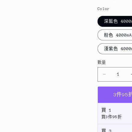
Color
深藍色 4000
粉色 4000mA
淺紫色 4000
數量
數
量
【夏
季
涼
3件9
爽
企
買
1
買3件95折
劃】
大
買
3