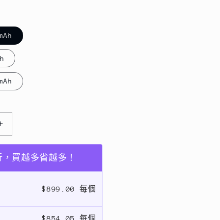
mAh
h
mAh
【夏
季
涼
5折，買越多省越多！
爽
企
$899.00 每個
劃】
大
$854.05 每個