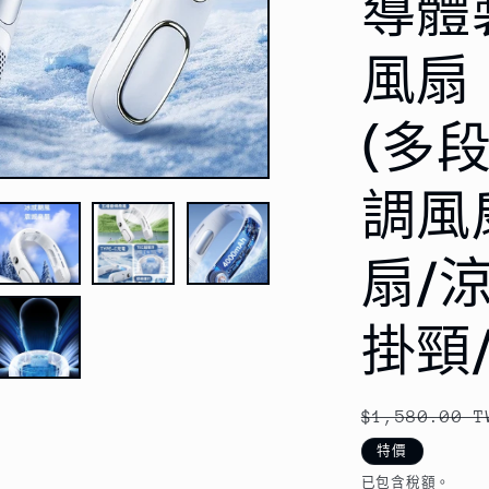
導體
風扇 
(多
調風
扇/
掛頸
定
$1,580.00 T
價
特價
已包含稅額。