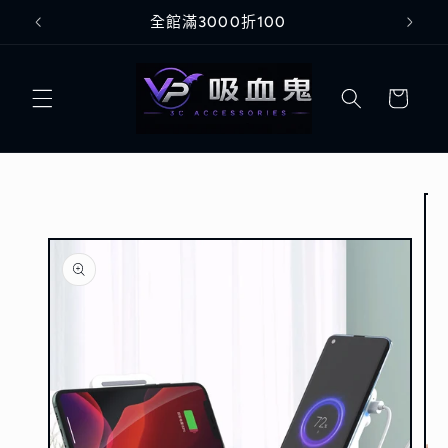
跳至內
全館滿3000折100
容
購
物
車
略過產
品資訊