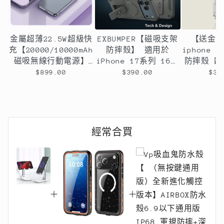
金屬超薄22.5W超級快
EXBUMPER【磁吸支架
【送金
充【20000/10000mAh
防摔殼】 適用於
iphone
磁吸無線行動電源】
iPhone 17系列 16系
防摔殼 
PD22.5W快充行動電源
列 15系列14系列13系
囊設計
$899.00
$390.00
$39
＋15W無線充電-支援
列12系列11系列
QI無線、PD、ＱＣ等
多種快充協議
經常合買