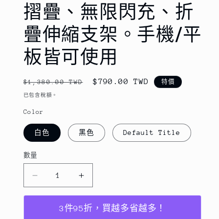
摺疊、無限閃充、折
案
2
疊伸縮支架。手機/平
板皆可使用
定
售
$790.00 TWD
$1,380.00 TWD
特價
價
價
已包含稅額。
Color
白色
黑色
Default Title
數量
數
量
【折
【折
疊
疊
（無
（無
3件95折，買越多省越多！