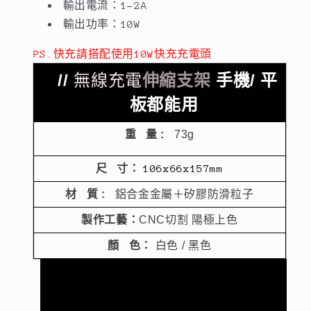
減
增
輸出電流：1-2A
少
加
輸出功率：10W
PS.快充請搭配使用10W快充充電頭
//
伸縮支架
 手機/ 平
無線充電
板都能用
重   量 :  
 73g
尺   寸： 
106x66x157mm
材   質 : 
  鋁合金金屬＋矽膠防滑粒子
製作工藝：
CNC切割 陽極上色
顏   色： 
白色 / 黑色