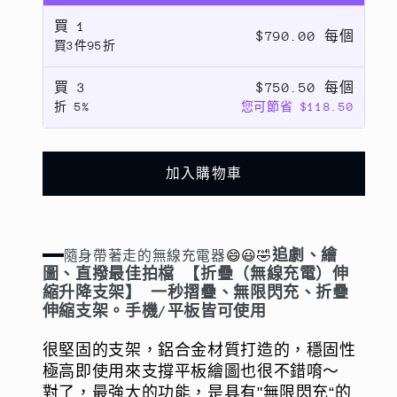
線
線
買
1
充
充
$790.00 每個
買3件95折
電）
電）
伸
伸
買
3
$750.50 每個
縮
縮
折
5%
您可節省 $118.50
升
升
降
降
支
支
加入購物車
架】
架】
一
一
秒
秒
追劇、繪
隨身帶著走的無線充電器
😄😃🤣
摺
摺
圖、直撥最佳拍檔
【折疊（無線充電）伸
疊、
疊、
縮升降支架】 一秒摺疊、無限閃充、折疊
伸縮支架。手機/平板皆可使用
無
無
限
限
很堅固的支架，鋁合金材質打造的，穩固性
閃
閃
極高即使用來支撐平板繪圖也很不錯唷～
充、
充、
對了，最強大的功能，是具有"無限閃充“的