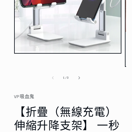
在
互
動
在
視
互
/
1
/
3
窗
動
中
視
開
窗
啟
VP吸血鬼
中
多
開
媒
【折疊（無線充電）
啟
體
多
檔
媒
伸縮升降支架】 一秒
案
體
1
檔