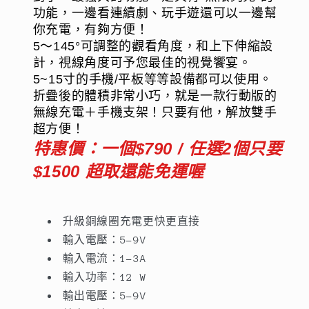
折
折
功能，一邊看連續劇、玩手遊還可以一邊幫
你充電，有夠方便！
疊
疊
5～145°可調整的觀看角度，和上下伸縮設
伸
伸
計，視線角度可予您最佳的視覺饗宴。
縮
縮
5~15寸的手機/平板等等設備都可以使用。
支
支
折疊後的體積非常小巧，就是一款行動版的
架。
架。
無線充電＋手機支架！只要有他，
解放雙手
手
手
超方便！
機/
機/
特惠價：一個$790 / 任選2個只要
平
平
$1500 超取還能免運喔
板
板
皆
皆
可
可
升級銅線圈充電更快更直接
使
使
輸入電壓：5-9V
用
用
輸入電流：1-3A
數
數
輸入功率：12 W
量
量
輸出電壓：5-9V