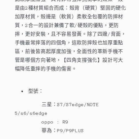
摔，
摔，
是由2種材質組合而成：殼背（硬質）堅固的硬化
四
四
加厚材質，殼邊是（軟質）柔軟全包覆的防摔材
角
角
質，2合一的設計兼備了軟/硬殼的優點，更防
包
包
摔，更好安裝，且不容易發黃。除了四邊/背面，
邊
邊
強
強
手機最常摔落的四個角，這款防摔殼也加厚重點
效
效
區，前後皆高起厚度加強，全面性的革新手機不
抗
抗
管是哪個方向著地，
【
四角支撐強化
】
設計可大
衝
衝
幅降低重摔的手機的傷害。
擊
擊
數
數
型號：
量
量
減
增
三星：S7/S7edge/NOTE
少
加
5/s6/s6edge
oppo : R9
華為：P9/P9PLUS