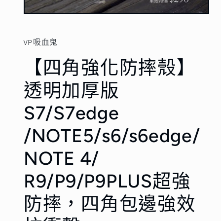
在
互
動
VP吸血鬼
視
窗
【四角強化防摔殼】
中
開
透明加厚版
啟
多
媒
S7/S7edge
體
檔
/NOTE5/s6/s6edge/
案
1
NOTE 4/
R9/P9/P9PLUS超強
防摔，四角包邊強效