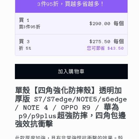
強
強
3件95折，買越多省越多！
化
化
買
1
防
防
$290.00 每個
買3件95折
摔
摔
殼】
殼】
買
3
$275.50 每個
透
透
折
5%
您可節省 $43.50
明
明
加
加
厚
厚
加入購物車
版
版
S7/S7edge
S7/S7edge
單殼【四角強化防摔殼】透明加
/NOTE5/s6/s6edge/NOTE
/NOTE5/s6/s6edge/NOTE
厚版 S7/S7edge/NOTE5/s6edge
4/
4/
R9/P9/P9PLUS
R9/P9/P9PLUS
/ NOTE 4 / OPPO R9 / 華為
超
超
p9/p9plus超強防摔，四角包邊
強
強
強效抗衝擊
防
防
此款厚度加強，具有非常強悍抗衝擊的效果。殼