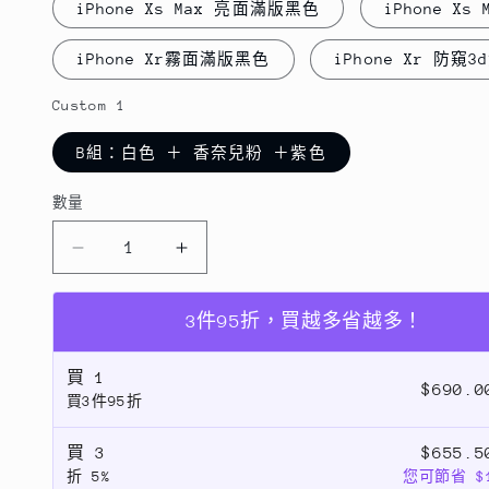
iPhone Xs Max 亮面滿版黑色
iPhone X
iPhone Xr霧面滿版黑色
iPhone Xr 防窺
Custom 1
B組：白色 ＋ 香奈兒粉 ＋紫色
數量
數
量
超
超
值
值
優
優
3件95折，買越多省越多！
惠
惠
買
1
組
組
$690.
買3件95折
合
合
iPhone
iPhone
買
3
$655.
Xr
Xr
折
5%
您可節省 $1
/
/