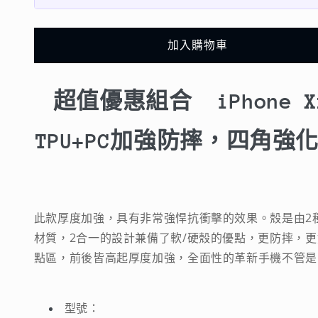
X
X
/
/
Xs
Xs
加入購物車
/
/
Xs
Xs
Max【四
Max【四
超值優惠組合
iPhone X
角
角
透
透
TPU+PC加強防摔，四角強
明
明
防
防
摔
摔
殼】
殼】
此款厚度加強，具有非常強悍抗衝擊的效果。殼是由2
TPU+PC
TPU+PC
材質，2合一的設計兼備了軟/硬殼的優點，更防摔，
加
加
點區，前後皆高起厚度加強，全面性的革新手機不管是
強
強
防
防
摔，
摔，
型號：