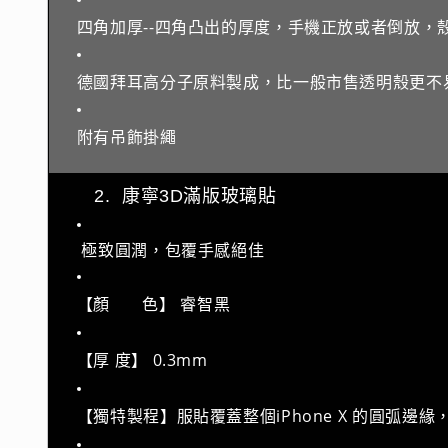
四角加厚--四角凸出的厚度，手機正放或者倒放，
德國拜耳高分子原料製成，比一般市售透明殼更不
附有吊飾掛繩
2.  康寧3D滿版玻璃貼
 極致圓潤，包覆手感絕佳
【顏       色】 睿智黑
【厚 度】 0.3mm
【獨特製程】服貼覆蓋整個iPhone X 的圓弧