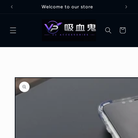
跳至內
全館滿3000折100
容
購
物
車
略過產
品資訊