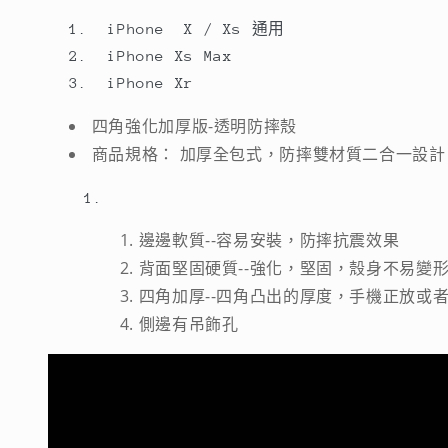
四
四
角
角
iPhone X / Xs 通用
強
強
iPhone Xs Max
化
化
iPhone Xr
全
全
四角強化加厚版-透明防摔殼
面
面
商品規格： 加厚全包式，防摔雙材質二合一設計
保
保
護//
護//
四
四
邊邊軟質--容易安裝，防摔抗震效果
角
角
背面堅固硬質--強化，堅固，殼身不易變
殼
殼
四角加厚--四角凸出的厚度，手機正放或
＋
＋
3D
3D
側邊有吊飾孔
康
康
寧
寧
玻
玻
璃
璃