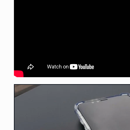
貼
貼
＋
＋
鏡
鏡
頭
頭
保
保
護
護
套
套
數
數
量
量
減
增
少
加