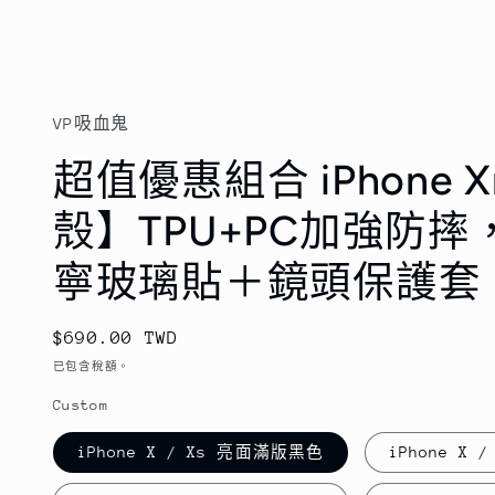
視
窗
中
開
啟
VP吸血鬼
多
媒
超值優惠組合 iPhone Xr
體
檔
案
殼】TPU+PC加強防摔
1
寧玻璃貼＋鏡頭保護套
定
$690.00 TWD
價
已包含稅額。
Custom
iPhone X / Xs 亮面滿版黑色
iPhone X