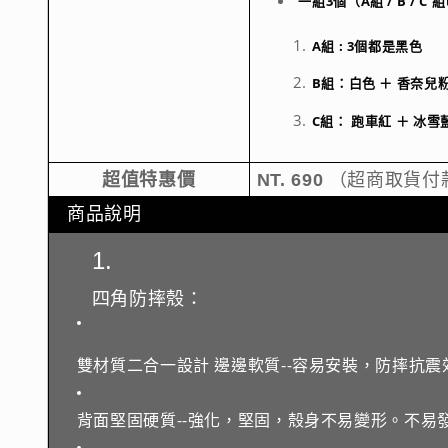
一組3個（A組 / B / 
A組 : 3個都是黑色
B組：白色 ＋ 香奈兒粉
C組： 跑車紅 ＋ 冰
超值特惠價
NT. 690
 （超商取貨
  商品說明
四角防摔殼：
雙材質二合一設計 
邊邊軟質--容易安裝，防摔抗震
背面堅固硬質--強化，堅固，殼身不易變形。不易