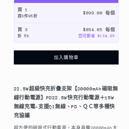
薄
薄
22.5W
22.5W
買
1
$899.00 每個
買3件95折
超
超
級
級
買
3
$854.05 每個
快
快
折
5%
您可節省 $134.85
充
充
【20000/10000mAh
【20000/10000mAh
磁
磁
加入購物車
吸
吸
無
無
線
線
行
行
22.5W超級快充折疊支架【20000mAh磁吸無
動
動
線行動電源】PD22.5W快充行動電源＋15W
電
電
無線充電-支援QI無線、PD、ＱＣ等多種快
源】
源】
充協議
PD22.5W
PD22.5W
快
快
超方便的磁吸式行動電源，本身具備20000mAh大