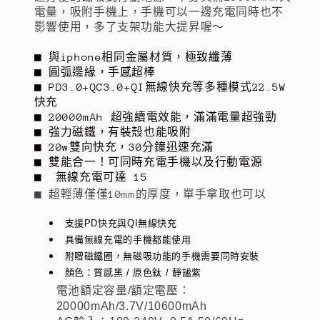
充
充
電量，吸附手機上，手機可以一邊充電同時也不
行
行
影響使用，多了支架功能大提昇喔～
動
動
■ 與iphone相同金屬材質，極致纖薄
電
電
■ 圓弧邊緣，手感超棒
源
源
■ PD3.0+QC3.0+QI無線快充等多種模式22.5W
快充
＋
＋
■ 20000mAh 超強續電效能，滿滿電量超強勁
15W
15W
■ 強力磁鐵，有裝殼也能吸附
無
無
■ 20w雙向快充，30分鐘迅速充滿
線
線
■ 雙能合一！可同時充電手機以及行動電源
充
充
■ 無線充電可達 15
■ 超輕薄僅僅10mm的厚度，單手拿取也可以
電-
電-
支
支
支援PD快充與QI無線快充
援
援
具備無線充電的手機都能使用
QI
QI
附贈磁鐵圈，無磁吸功能的手機需要同時安裝
無
無
顏色：質感黑 / 原色鈦 / 靜謐紫
線、
線、
電池額定容量/額定電壓：
20000mAh/3.7V/10600mAh
PD、
PD、