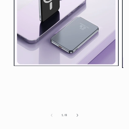
在
在
互
互
動
動
視
視
窗
窗
中
中
開
開
啟
啟
多
多
/
1
/
8
媒
媒
體
體
檔