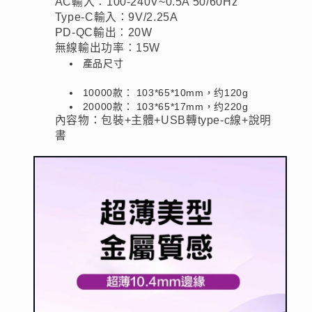
AC輸入：100-240V~0.5A 50/60Hz
Ｑ
Ｑ
Type-C輸入：9V/2.25A
Ｃ
Ｃ
PD-QC輸出：20W
等
等
無線輸出功率：15W
多
多
產品尺寸
種
種
10000
103*65*10mm
120g
款：
，约
快
快
20000
103*65*17mm
220g
款：
，约
充
充
內容物：包裝+主體+USB轉type-c線+說明
書
協
協
議
議
數
數
量
量
減
增
少
加