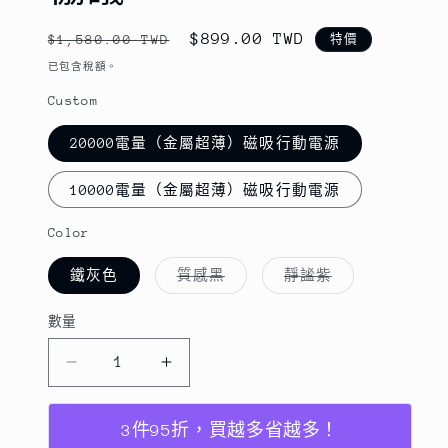
定
售
$899.00 TWD
$1,580.00 TWD
特價
價
價
已包含稅額。
Custom
20000電量（金屬超薄）磁吸行動電源
10000電量（金屬超薄）磁吸行動電源
Color
子
子
鐵灰色
質感黑
靜謐紫
類
類
已
已
售
售
數量
數
罄
罄
或
或
量
無
無
法
法
金
金
供
供
貨
貨
屬
屬
超
超
3件95折，買越多省越多！