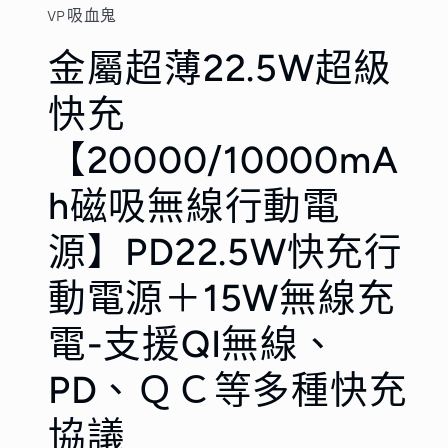
檔
VP吸血鬼
案
案
1
2
金屬超薄22.5W超級
快充
【20000/10000mA
h磁吸無線行動電
源】PD22.5W快充行
動電源＋15W無線充
電-支援QI無線、
PD、ＱＣ等多種快充
協議