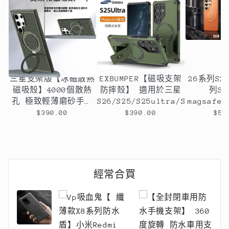
三星支架版【冰磁散熱
EXBUMPER【磁吸支架
26系列S2
磁吸殼】4000個散熱
防摔殼】 適用於三星
列S
孔 極致輕薄磨砂手感
S26/S25/S25ultra/S25+/S24/
magsaf
新改版 磁吸支架
藏支架防
$390.00
$390.00
$59
135° 指環支架 適用
調節支架
於 S25/S24/S23/S22
magsa
系列
經常合買