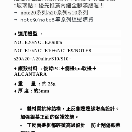
“玻璃貼，優先推薦內縮全膠滿版喔！
note20系列/s20系列/s10系列
➡
➡
note9/note8等系列這邊購買
♦️
適用機型 :
NOTE20/NOTE20ultra
NOTE10/NOTE10+/NOTE9/NOTE8
s20/s20+/s20ultra/S10/S10+
♦️
護殼材料 : 後背
PC＋側邊tpu軟邊＋
ALCANTARA
♦️
重 量
:
約
25g
♦️
厚 度 
: 約3mm
雙材質抗摔結構，
正反側邊邊緣增高設計。
加強銀幕正面的保護效能。
正反面邊框都輕微高過設計 防止刮傷銀幕