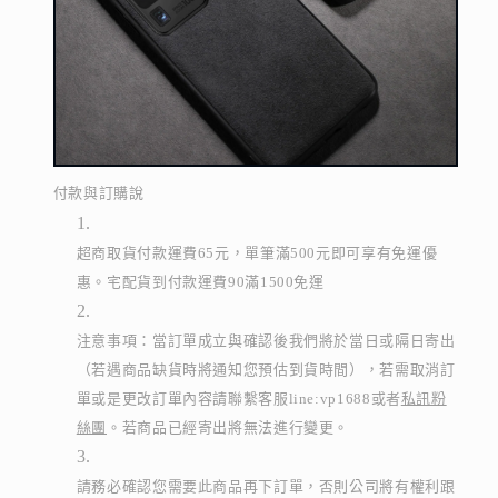
付款與訂購說
超商取貨付款運費65元，單筆滿500元即可享有免運優
惠。宅配貨到付款運費90滿1500免運
注意事項：當訂單成立與確認後我們將於當日或隔日寄出
（若遇商品缺貨時將通知您預估到貨時間），若需取消訂
單或是更改訂單內容請聯繫客服line:vp1688或者
私訊粉
絲團
。若商品已經寄出將無法進行變更。
請務必確認您需要此商品再下訂單，否則公司將有權利跟