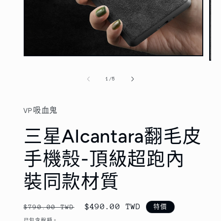
在
在
互
互
動
/
1
/
5
動
視
視
窗
窗
中
VP吸血鬼
中
開
開
啟
三星Alcantara翻毛皮
啟
多
多
媒
媒
手機殼-頂級超跑內
體
體
檔
檔
案
裝同款材質
案
1
2
定
售
$490.00 TWD
$790.00 TWD
特價
價
價
已包含稅額。