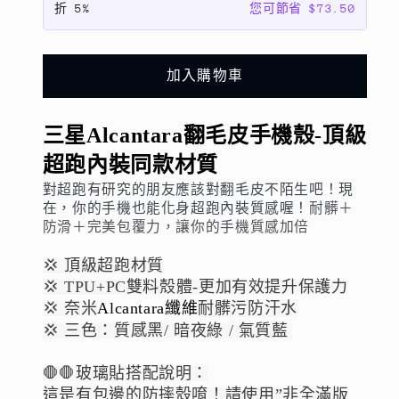
折
5%
您可節省 $73.50
殼-
殼-
頂
頂
級
級
加入購物車
超
超
跑
跑
三星Alcantara翻毛皮手機殼-頂級
內
內
超跑內裝同款材質
裝
裝
同
同
對超跑有研究的朋友應該對翻毛皮不陌生吧！現
在，你的手機也能化身超跑內裝質感喔！
耐髒＋
款
款
防滑＋完美包覆力，讓你的手機質感加倍
材
材
質
質
💢 頂級超跑材質
數
數
💢 TPU+PC雙料殼體-更加有效提升保護力
💢
奈米
Alcantara纖維
耐髒污防汗水
量
量
💢 三色：質感黑/ 暗夜綠 / 氣質藍
減
增
少
加
🛑
🛑
玻璃貼搭配說明：
這是有包邊的防摔殼唷！請使用”非全滿版