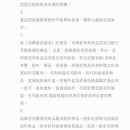
您追討超商取貨未領的運費。
產品因拍攝關係顏色可能略有差異，實際以廠商出貨為
主。
依《消費者保護法》的規定，消費者享有商品貨到日起七
天猶豫期的權益。 注意！猶豫期並非試用期，所以，您
所退回的商品必須是全新的狀態、而且完整包裝(含商品
本體、配件、贈品、保證書、原廠包裝及所有附隨文件或
資料的完整性)， 切勿缺漏任何配件、自行拆解檢查商
品、或損毀原廠外盒。原廠外盒及原廠包裝都屬於商品的
一部分，或有遺失、毀損或缺件，可能影響您退貨的權
益，也可能依照 損毀程度扣除為回復原狀所必要的費
用。
如果您所購買的商品屬消耗性商品一經拆封即無法回復原
狀的商品，除非拆封後發現為瑕疵品，否則一經拆封恕無