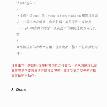
法辦理退貨。
〈換貨〉請email 到：vampire3c@gmail.com 填寫換貨需
求，並提供商品編號、商品名稱、換貨原因。或使用
line:vp1688與我們聯繫。換貨產生的相關運費須自行負
擔
商品情境照為參考示意用，僅有商品主體，不包含其他配
件。
注意事項：玻璃貼/保護貼等消耗品性商品，如已將玻璃貼背
面膠膜撕下將無法進行退換貨服務，請收到商品時先進行檢
查在做貼合動作
。
Share