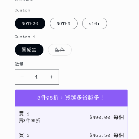
Custom
NOTE20
NOTE9
s10+
Custom 1
子
質感黑
藍色
類
已
售
數量
數
罄
或
量
無
法
三
三
供
貨
星
星
Alcantara
Alcantara
3件95折，買越多省越多！
翻
翻
毛
毛
買
1
$490.00 每個
買3件95折
皮
皮
手
手
買
3
$465.50 每個
機
機