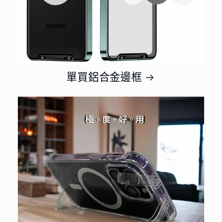
單買鋁合金邊框