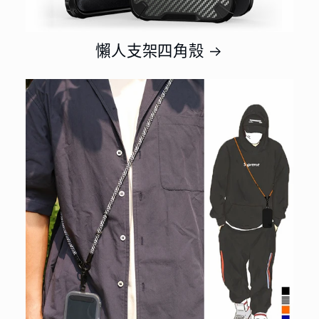
懶人支架四角殼