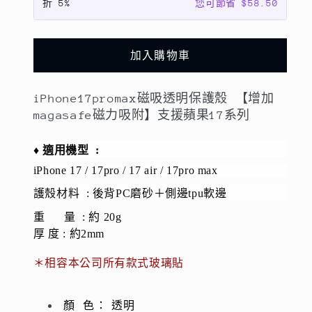
折
5%
您可節省 $58.50
【增
【增
加
加
magasafe
magasafe
加入購物車
磁
磁
力
力
iPhone17promax磁吸透明保護殼 【增加
吸
吸
magasafe磁力吸附】支援蘋果17系列
附】
附】
支
支
♦️
適用機型 :
援
援
iPhone 17 / 17pro / 17 air / 17pro max
蘋
蘋
護殼材料 : 後背
PC磨砂＋側邊tpu軟邊
果
果
17
17
重 量
:
約
20g
系
系
厚 度
: 約2mm
列
列
＊相容本公司所有款式玻璃貼
數
數
量
量
顏 色： 透明
減
增