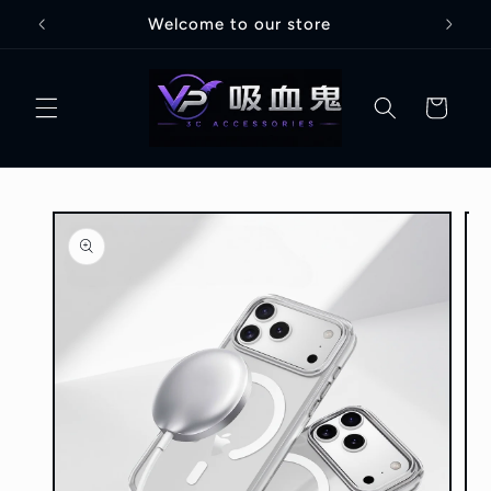
跳至內
Welcome to our store
容
購
物
車
略過產
品資訊