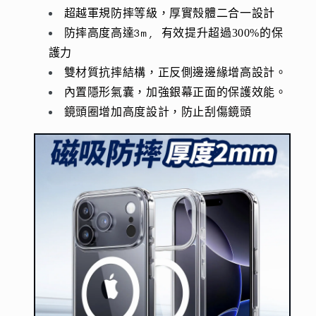
少
加
超越軍規防摔等級，厚實殼體二合一設計
防摔高度高達3m, 有效提升超過
300%
的保
護力
雙材質抗摔結構，
正反側邊邊緣增高設計。
內置隱形氣囊，加強銀幕正面的保護效能。
鏡頭圈增加高度設計，防止刮傷鏡頭