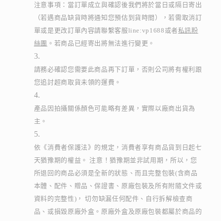
注意事項：當訂單成立與確認後我們將於當日或隔日寄出
（若遇商品缺貨時將通知您預估到貨時間），若需取消訂
單或是更改訂單內容請聯繫客服line:vp1688或者
私訊粉
絲團
。若商品已經寄出將無法進行變更。
請務必確認您需要此商品再下訂單，否則公司將有權利跟
您追討超商取貨未領的運費。
產品因拍攝關係顏色可能略有差異，實際以廠商出貨為
主。
依《消費者保護法》的規定，消費者享有商品貨到日起七
天猶豫期的權益。 注意！猶豫期並非試用期，所以，您
所退回的商品必須是全新的狀態、而且完整包裝(含商品
本體、配件、贈品、保證書、原廠包裝及所有附隨文件或
資料的完整性)， 切勿缺漏任何配件、自行拆解檢查商
品、或損毀原廠外盒。原廠外盒及原廠包裝都屬於商品的