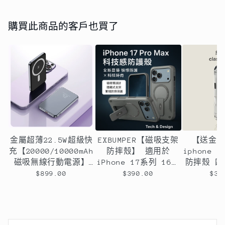
購買此商品的客戶也買了
金屬超薄22.5W超級快
EXBUMPER【磁吸支架
【送金
充【20000/10000mAh
防摔殼】 適用於
iphone
磁吸無線行動電源】
iPhone 17系列 16系
防摔殼 
PD22.5W快充行動電源
列 15系列14系列13系
囊設計
$899.00
$390.00
$39
＋15W無線充電-支援
列12系列11系列
QI無線、PD、ＱＣ等
多種快充協議