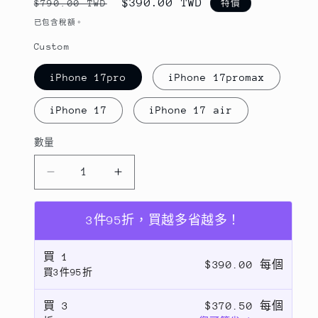
定
售
$390.00 TWD
$790.00 TWD
特價
價
價
已包含稅額。
Custom
iPhone 17pro
iPhone 17promax
iPhone 17
iPhone 17 air
數量
數
量
iPhone17promax
iPhone17promax
磁
磁
吸
吸
3件95折，買越多省越多！
透
透
明
明
買
1
$390.00 每個
買3件95折
保
保
護
護
買
3
$370.50 每個
殼
殼