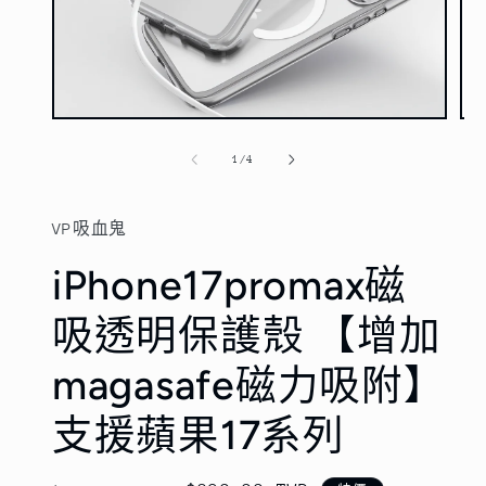
在
在
互
互
/
1
/
4
動
動
視
視
窗
窗
VP吸血鬼
中
中
開
開
iPhone17promax磁
啟
啟
多
多
媒
媒
吸透明保護殼 【增加
體
體
檔
檔
magasafe磁力吸附】
案
案
1
2
支援蘋果17系列