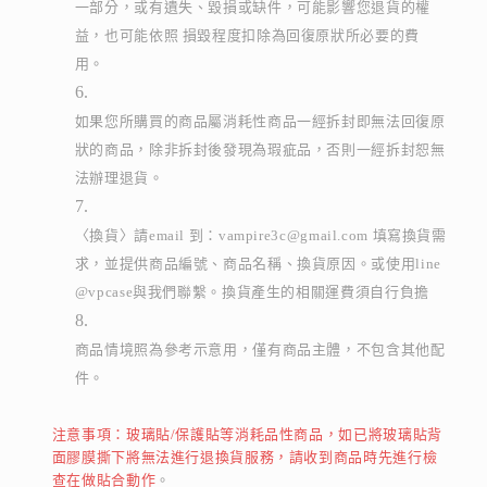
一部分，或有遺失、毀損或缺件，可能影響您退貨的權
益，也可能依照 損毀程度扣除為回復原狀所必要的費
用。
如果您所購買的商品屬消耗性商品一經拆封即無法回復原
狀的商品，除非拆封後發現為瑕疵品，否則一經拆封恕無
法辦理退貨。
〈換貨〉請email 到：vampire3c@gmail.com 填寫換貨需
求，並提供商品編號、商品名稱、換貨原因。或使用line 
@vpcase與我們聯繫。換貨產生的相關運費須自行負擔
商品情境照為參考示意用，僅有商品主體，不包含其他配
件。
注意事項：玻璃貼/保護貼等消耗品性商品，如已將玻璃貼背
面膠膜撕下將無法進行退換貨服務，請收到商品時先進行檢
查在做貼合動作
。