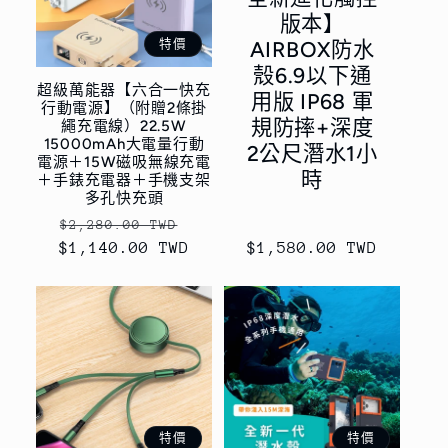
版本】
特價
AIRBOX防水
殼6.9以下通
超級萬能器【六合一快充
用版 IP68 軍
行動電源】（附贈2條掛
規防摔+深度
繩充電線）22.5W
15000mAh大電量行動
2公尺潛水1小
電源＋15W磁吸無線充電
時
＋手錶充電器＋手機支架
多孔快充頭
定
售
$2,280.00 TWD
$1,140.00 TWD
價
價
定
$1,580.00 TWD
價
特價
特價