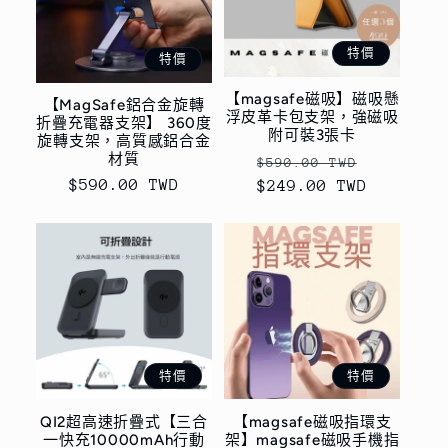
特價
特價
【magsafe磁吸】磁吸懸
【MagSafe鋁合金旋轉
浮皮革卡包支架，強磁吸
折疊充電器支架】 360度
附可裝3張卡
旋轉支架，高質感鋁合金
材質
定
售
$590.00 TWD
售
$590.00 TWD
$249.00 TWD
價
價
價
特價
特價
QI2超高速折疊式【三合
【magsafe磁吸指環支
一快充10000mAh行動
架】magsafe磁吸手機指