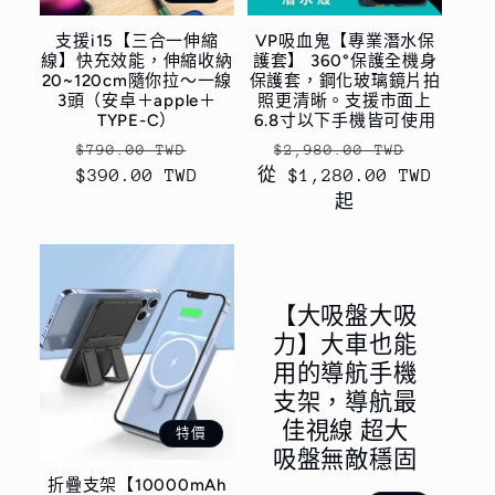
支援i15【三合一伸縮
VP吸血鬼【專業潛水保
線】快充效能，伸縮收納
護套】 360°保護全機身
20~120cm隨你拉～一線
保護套，鋼化玻璃鏡片拍
3頭（安卓＋apple＋
照更清晰。支援市面上
TYPE-C）
6.8寸以下手機皆可使用
定
售
定
售
$790.00 TWD
$2,980.00 TWD
$390.00 TWD
價
價
從 $1,280.00 TWD
價
價
起
【大吸盤大吸
力】大車也能
用的導航手機
支架，導航最
佳視線 超大
特價
吸盤無敵穩固
折疊支架【10000mAh