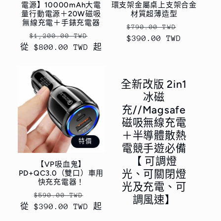
電源】10000mAh大電
環支架金屬桌上支架合金
量行動電源＋20W磁吸
材質超薄造型
無線充電＋手錶充電器
定
售
$790.00 TWD
定
售
$1,200.00 TWD
$390.00 TWD
價
價
從 $800.00 TWD 起
價
價
全新改版 2in1
冰磁
充//Magsafe
磁吸無線充電
＋半導體散熱
特價
電競手遊必備
【 可調燈
【VP吸血鬼】
光、可關閉燈
PD+QC3.0（雙口）車用
快充充電器！
光及充電、可
定
售
$590.00 TWD
調風速】
從 $390.00 TWD 起
價
價