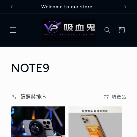
跳至內
Welcome to our store
容
購
物
車
商
NOTE9
品
系
篩選與排序
77 項產品
列
: