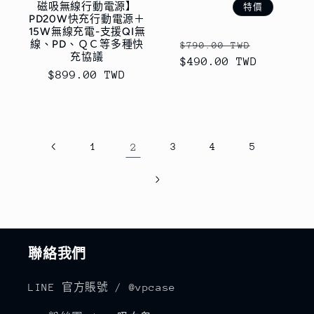
磁吸無線行動電源】
特價
PD20W快充行動電源＋
15W無線充電-支援QI無
線、PD、ＱＣ等多種快
定
售
$790.00 TWD
充協議
$490.00 TWD
價
價
售
$899.00 TWD
價
1
2
3
4
5
聯絡我們
LINE 官方賬號 / @vpcase