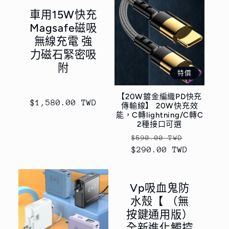
車用15W快充
Magsafe磁吸
無線充電 強
力磁石緊密吸
附
特價
【20W鍍金編織PD快充
定
$1,580.00 TWD
傳輸線】 20W快充效
價
能，C轉lightning/C轉C
2種接口可選
定
售
$590.00 TWD
$290.00 TWD
價
價
Vp吸血鬼防
水殼【 （無
按鍵通用版）
全新進化觸控