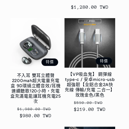
定
$1,280.00 TWD
價
特價
特價
【VP吸血鬼】 鋼彈線
不入耳 雙耳立體聲
type-c / 安卓micro-usb
2200mah超大電量充電
超強韌【全鋁合金2A快
盒 9D環繞立體音效/耳機
充線 傳輸/充電 二合一】
連續聽歌120小時，充電
玫瑰金色/黑色
盒充滿電能讓耳機充電25
次
定
售
$590.00 TWD
定
售
$1,980.00 TWD
$219.00 TWD
價
價
價
$980.00 TWD
價