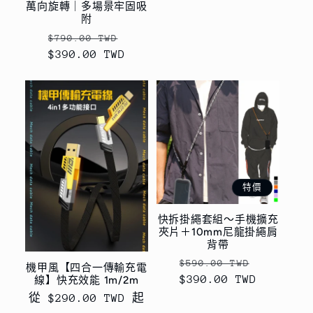
萬向旋轉｜多場景牢固吸
附
定
售
$790.00 TWD
$390.00 TWD
價
價
特價
快拆掛繩套組～手機擴充
夾片＋10mm尼龍掛繩肩
背帶
定
售
$590.00 TWD
機甲風【四合一傳輸充電
$390.00 TWD
價
價
線】快充效能 1m/2m
定
從 $290.00 TWD 起