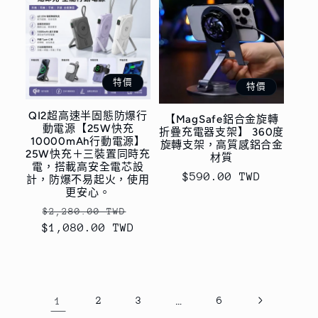
特價
特價
QI2超高速半固態防爆行
【MagSafe鋁合金旋轉
動電源【25W快充
折疊充電器支架】 360度
10000mAh行動電源】
旋轉支架，高質感鋁合金
25W快充＋三裝置同時充
材質
電，搭載高安全電芯設
售
$590.00 TWD
計，防爆不易起火，使用
更安心。
價
定
售
$2,280.00 TWD
$1,080.00 TWD
價
價
1
2
3
…
6