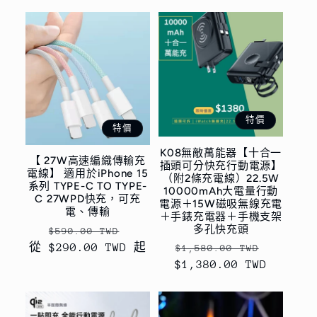
價
特價
特價
K08無敵萬能器【十合一
【 27W高速編織傳輸充
插頭可分快充行動電源】
電線】 適用於iPhone 15
（附2條充電線）22.5W
系列 TYPE-C TO TYPE-
10000mAh大電量行動
C 27WPD快充，可充
電源＋15W磁吸無線充電
電、傳輸
＋手錶充電器＋手機支架
多孔快充頭
定
售
$590.00 TWD
從 $290.00 TWD 起
價
價
定
售
$1,580.00 TWD
$1,380.00 TWD
價
價