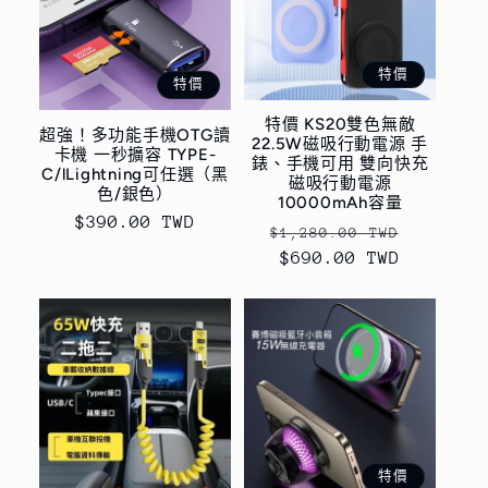
特價
特價
特價 KS20雙色無敵
超強！多功能手機OTG讀
22.5W磁吸行動電源 手
卡機 一秒擴容 TYPE-
錶、手機可用 雙向快充
C/lLightning可任選（黑
磁吸行動電源
色/銀色）
10000mAh容量
售
$390.00 TWD
定
售
$1,280.00 TWD
價
價
$690.00 TWD
價
特價