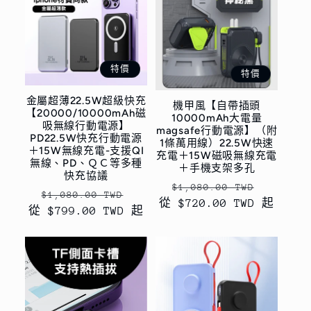
特價
特價
金屬超薄22.5W超級快充
機甲風【自帶插頭
【20000/10000mAh磁
10000mAh大電量
吸無線行動電源】
magsafe行動電源】（附
PD22.5W快充行動電源
1條萬用線）22.5W快速
＋15W無線充電-支援QI
充電＋15W磁吸無線充電
無線、PD、ＱＣ等多種
＋手機支架多孔
快充協議
定
售
$1,080.00 TWD
定
售
$1,080.00 TWD
從 $720.00 TWD 起
價
價
從 $799.00 TWD 起
價
價