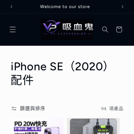
跳至內
Welcome to our store
容
購
物
車
商
iPhone SE（2020）
品
配件
系
列
篩選與排序
94 項產品
: