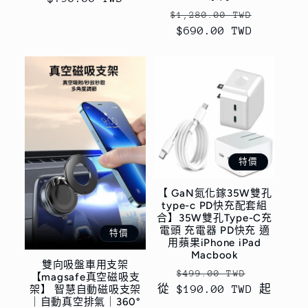
定
售
$1,280.00 TWD
價
$690.00 TWD
價
特價
【 GaN氮化鎵35W雙孔
type-c PD快充配套組
合】35W雙孔Type-C充
電頭 充電器 PD快充 適
特價
用蘋果iPhone iPad
Macbook
雙向吸盤車用支架
定
售
$499.00 TWD
【magsafe真空磁吸支
架】 智慧自動磁吸支架
從 $190.00 TWD 起
價
價
｜自動真空排氣｜360°