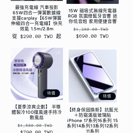
最強充電線 汽車投影
15W 磁吸式無線充電器
65W四合一彈簧數據線
RGB 氛圍燈藍牙音響 迷
支援carplay【65W彈簧
你低音炮 家用便捷音響
伸縮四合一充電線】快充
效能 1.5m/2.8m
定
售
$1,280.00 TWD
價
$690.00 TWD
價
定
從 $290.00 TWD 起
價
特價
特價
【夏季涼爽企劃】 半導
【終身保固換新】抗藍光
體製冷100擋風速手持冷
＋防窺滿版玻璃貼
敷風扇
iPhone 17系列16系列 15
定
售
$1,580.00 TWD
系列14系列13系列12系列
11系列
價
$790.00 TWD
價