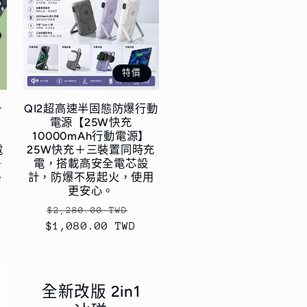
特價
一
QI2超高速半固態防爆行動
】
電源【25W快充
10000mAh行動電源】
電
25W快充＋三裝置同時充
＋
電，搭載高安全電芯設
多
計，防爆不易起火，使用
更安心。
定
售
$2,280.00 TWD
$1,080.00 TWD
價
價
全新改版 2in1