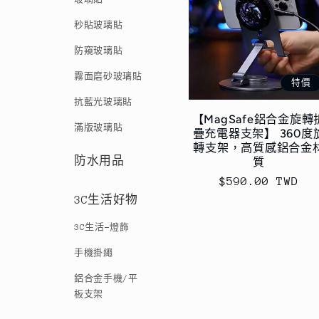
秒貼玻璃貼
防窺玻璃貼
霧面磨砂玻璃貼
特價
抗藍光玻璃貼
【MagSafe鋁合金旋轉
滿版玻璃貼
疊充電器支架】 360度
轉支架，高質感鋁合金
防水用品
質
售
$590.00 TWD
價
3C生活好物
3C生活-燈飾
手機掛繩
鋁合金手機/平
板支架