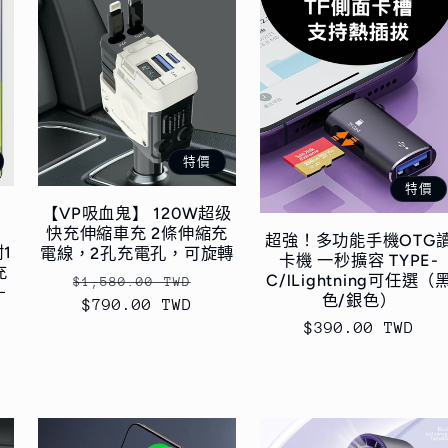
特價
特價
【VP吸血鬼】 120W超级
快充伸縮車充 2條伸縮充
超強！多功能手機OTG
1
電線，2孔充電孔，可旋轉
卡機 一秒擴容 TYPE-
充
C/lLightning可任選（
定
售
$1,580.00 TWD
＋
色/銀色）
價
$790.00 TWD
價
售
$390.00 TWD
價