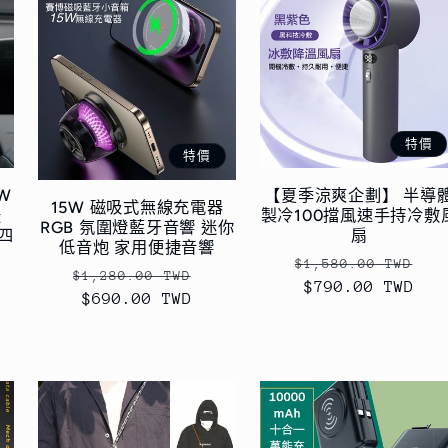
特價
特價
W
【夏季涼爽企劃】 半導
15W 磁吸式無線充電器
援
製冷100擋風速手持冷敷
RGB 氛圍燈藍牙音響 迷你
縮四
扇
低音炮 家用便捷音響
定
售
$1,580.00 TWD
定
售
$1,280.00 TWD
價
$790.00 TWD
價
價
$690.00 TWD
價