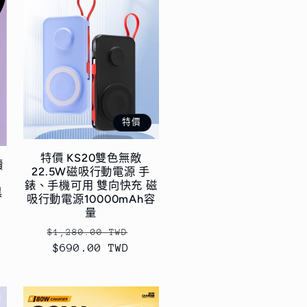
特價
特價 KS20雙色無敵
讀
22.5W磁吸行動電源 手
錶、手機可用 雙向快充 磁
黑
吸行動電源10000mAh容
量
定
售
$1,280.00 TWD
價
$690.00 TWD
價