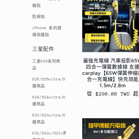
機殼
防摔殼
iPhone 系列玻
璃保護貼
三星配件
最強充電線 汽車投影65
三星S26系列商
四合一彈簧數據線 支
品
carplay【65W彈簧伸
合一充電線】快充效能
S25/S25ultra/S25+周
1.5m/2.8m
邊商品
定
從 $290.00 TWD 起
S24/S24ultra/S24+周
價
邊商品
S23/S23ultra/S23+周
邊商品
S22/S22u/S22+周