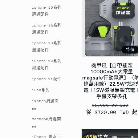
列
iphone 15系列
週邊配件
:
iphone 14系列
週邊配件
iphone 13系列
特價
週邊配件
iPhone 12系列
機甲風【自帶插頭
周邊配件
10000mAh大電量
magsafe行動電源】（附
iphone 11配件
條萬用線）22.5W快速
電＋15W磁吸無線充電
iPad系列
手機支架多孔
iWatch周邊商
定
售
$1,080.00 TWD
品
從 $720.00 TWD 起
價
價
macbook周邊商
品
iPhone 防水手