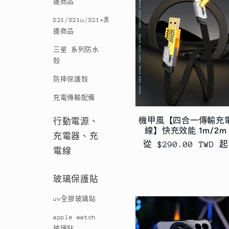
邊商品
S21/S21u/S21+周
邊商品
三星 系列防水
殼
防摔保護殼
充電傳輸配備
機甲風【四合一傳輸充
行動電源、
線】快充效能 1m/2m
充電器、充
定
從 $290.00 TWD 起
電線
價
玻璃保護貼
uv全膠玻璃貼
apple watch
玻璃貼