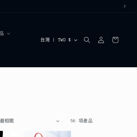
購
品
登
國
物
台灣 | TWD $
入
車
家
/
地
區
56 項產品