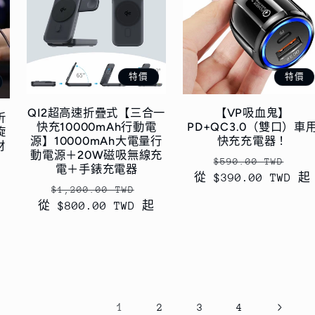
特價
特價
QI2超高速折疊式【三合一
【VP吸血鬼】
折
快充10000mAh行動電
PD+QC3.0（雙口）車
旋
源】10000mAh大電量行
快充充電器！
材
動電源＋20W磁吸無線充
定
售
$590.00 TWD
電＋手錶充電器
從 $390.00 TWD 起
價
價
定
售
$1,200.00 TWD
從 $800.00 TWD 起
價
價
1
2
3
4