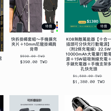
特價
特價
快拆掛繩套組～手機擴充
K08無敵萬能器【十合
夾片＋10mm尼龍掛繩肩
插頭可分快充行動電源
背帶
（附2條充電線）22.5W
10000mAh大電量行動
定
售
$590.00 TWD
電
源＋15W磁吸無線充電
$390.00 TWD
價
價
手錶充電器＋手機支架
孔快充頭
定
售
$1,580.00 TWD
$1,380.00 TWD
價
價