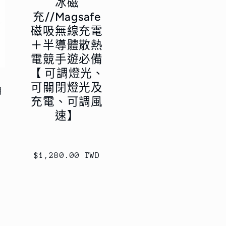
冰磁
充//Magsafe
磁吸無線充電
＋半導體散熱
電競手遊必備
【 可調燈光、
可關閉燈光及
用
充電、可調風
速】
定
$1,280.00 TWD
價