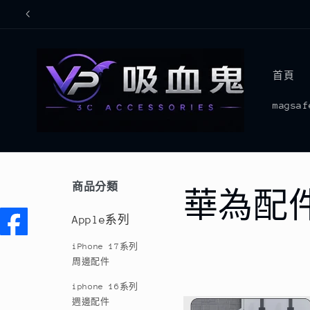
跳至內
容
首頁
mags
商品分類
商
華為配
Apple系列
品
iPhone 17系列
周邊配件
系
iphone 16系列
週邊配件