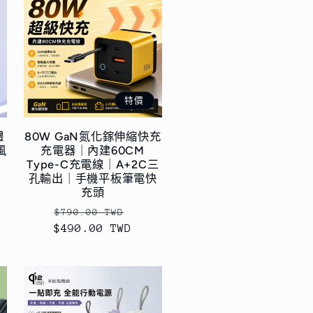
特價
體
80W GaN氮化鎵伸縮快充
風
充電器｜內建60CM
Type-C充電線｜A+2C三
孔輸出｜手機平板筆電快
充頭
定
售
$790.00 TWD
$490.00 TWD
價
價