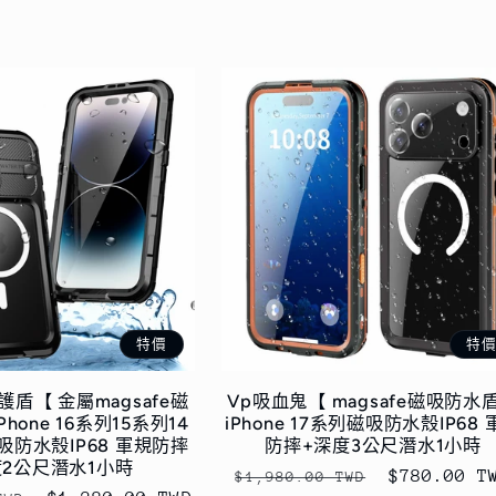
特價
特
盾【 金屬magsafe磁
Vp吸血鬼【 magsafe磁吸防水
hone 16系列15系列14
iPhone 17系列磁吸防水殼IP68 
吸防水殼IP68 軍規防摔
防摔+深度3公尺潛水1小時
度2公尺潛水1小時
定
售
$780.00 T
$1,980.00 TWD