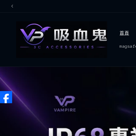
跳至內
容
首頁
mags