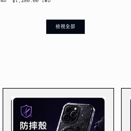
售
$1,280.00 TWD
TWD
價
價
價
檢視全部