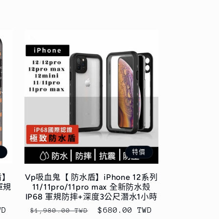
價
特價
盾】
Vp吸血鬼【 防水盾】iPhone 12系列
軍規
11/11pro/11pro max 全新防水殼
IP68 軍規防摔+深度3公尺潛水1小時
WD
定
售
$680.00 TWD
$1,980.00 TWD