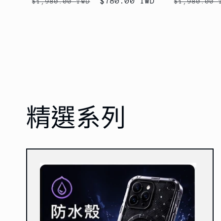
定
售
$780.00 TWD
定
$1,980.00 TWD
$1,980.00 
價
價
價
精選系列