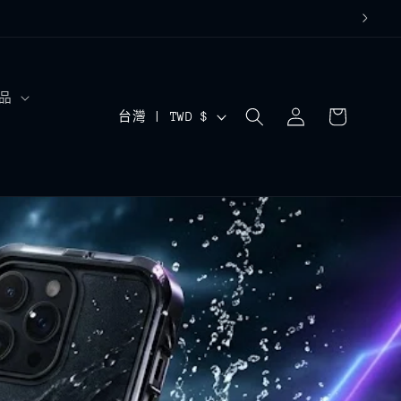
購
品
登
國
物
台灣 | TWD $
入
車
家
/
地
區