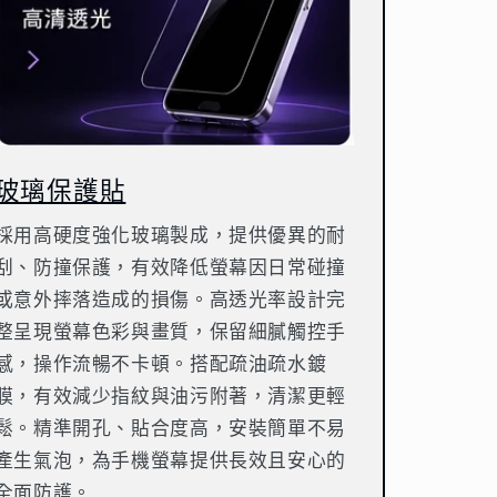
玻璃保護貼
採用高硬度強化玻璃製成，提供優異的耐
刮、防撞保護，有效降低螢幕因日常碰撞
或意外摔落造成的損傷。高透光率設計完
整呈現螢幕色彩與畫質，保留細膩觸控手
感，操作流暢不卡頓。搭配疏油疏水鍍
膜，有效減少指紋與油污附著，清潔更輕
鬆。精準開孔、貼合度高，安裝簡單不易
產生氣泡，為手機螢幕提供長效且安心的
全面防護。