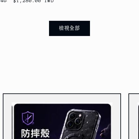
售
$1,280.00 TWD
TWD
價
價
價
檢視全部