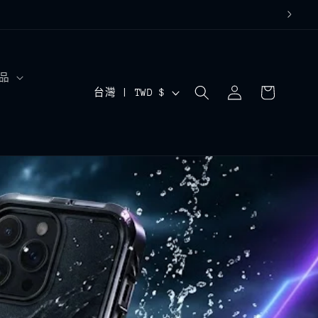
購
品
登
國
物
台灣 | TWD $
入
車
家
/
地
區