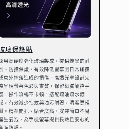
玻璃保護貼
採用高硬度強化玻璃製成，提供優異的耐
刮、防撞保護，有效降低螢幕因日常碰撞
或意外摔落造成的損傷。高透光率設計完
整呈現螢幕色彩與畫質，保留細膩觸控手
感，操作流暢不卡頓。搭配疏油疏水鍍
膜，有效減少指紋與油污附著，清潔更輕
鬆。精準開孔、貼合度高，安裝簡單不易
產生氣泡，為手機螢幕提供長效且安心的
全面防護。