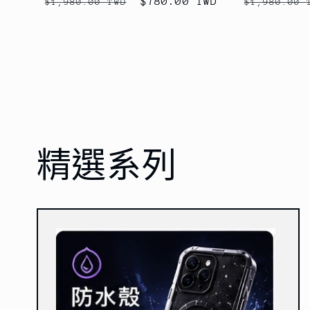
定
售
$780.00 TWD
定
$1,980.00 TWD
$1,980.00 
價
價
價
精選系列