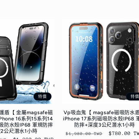
特價
特
盾【 金屬magsafe磁
Vp吸血鬼【 magsafe磁吸防水
hone 16系列15系列14
iPhone 17系列磁吸防水殼IP68 
吸防水殼IP68 軍規防摔
防摔+深度3公尺潛水1小時
度2公尺潛水1小時
定
售
$780.00 T
$1,980.00 TWD