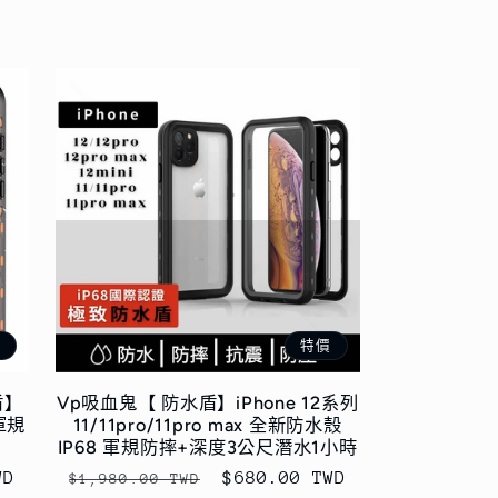
價
特價
盾】
Vp吸血鬼【 防水盾】iPhone 12系列
軍規
11/11pro/11pro max 全新防水殼
IP68 軍規防摔+深度3公尺潛水1小時
WD
定
售
$680.00 TWD
$1,980.00 TWD