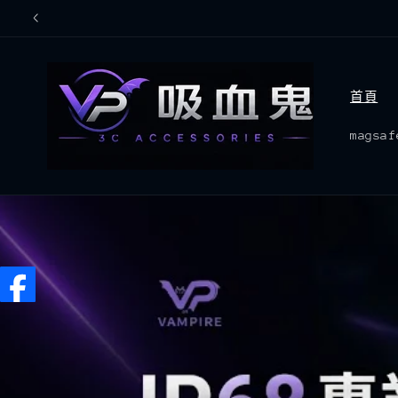
跳至內
容
首頁
mags